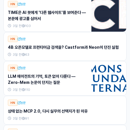
HN
원문
TIME은 AI 봇에게 '다른 웹사이트'를 보여준다 —
본문에 광고를 심어서
3일 전
103
HN
원문
4B 오픈모델로 프런티어급 검색을? Castform과 Neon이 던진 실험
3일 전
63
HN
원문
LLM 에이전트의 기억, 토큰 없이 다룬다 —
Zero-Mem 논문이 던지는 질문
3일 전
110
HN
원문
상태 없는 MCP 2.0, 다시 실무의 선택지가 된 이유
3일 전
91