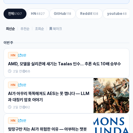
전체
HN
GitHub
Reddit
youtube
5107
4827
118
108
48
최신순
|
추천순
|
조회순
|
북마크
이번 주
HN
원문
AMD, 모델을 실리콘에 새기는 Taalas 인수… 추론 속도 10배 승부수
2일 전
88
HN
원문
AI가 아무리 똑똑해져도 AES는 못 깹니다 — LLM
과 대칭키 암호 이야기
2일 전
92
HN
원문
맞장구만 치는 AI가 위험한 이유 — 아부하는 챗봇