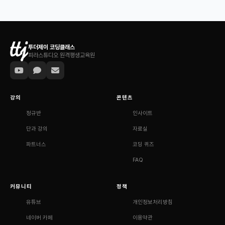
투더제이 코딩클래스
피라스튜디오 원격평생교육원
강의
콘텐츠
정규반
인사이트
단과 강의
자료실
파트너스
코딩 퀴즈
FAQ
커뮤니티
정책
유튜브
개인정보처리방침
네이버 카페
이용약관