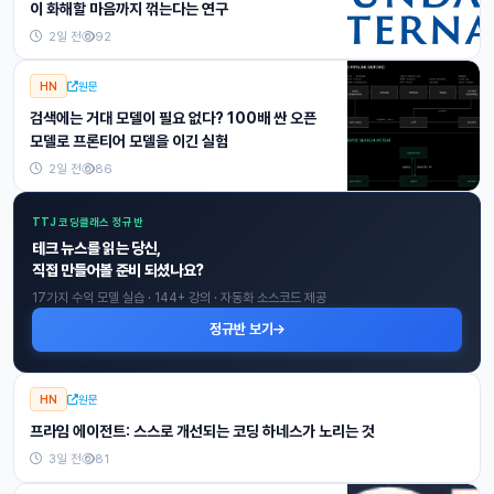
이 화해할 마음까지 꺾는다는 연구
2일 전
92
HN
원문
검색에는 거대 모델이 필요 없다? 100배 싼 오픈
모델로 프론티어 모델을 이긴 실험
2일 전
86
TTJ 코딩클래스 정규반
테크 뉴스를 읽는 당신,
직접 만들어볼 준비 되셨나요?
17가지 수익 모델 실습 · 144+ 강의 · 자동화 소스코드 제공
정규반 보기
HN
원문
프라임 에이전트: 스스로 개선되는 코딩 하네스가 노리는 것
3일 전
81