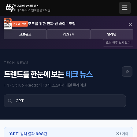
투더제이 코딩클래스
피라스튜디오 원격평생교육원
×
모두를 위한 진짜 쎈 바이브코딩
NEW 신간
교보문고
YES24
알라딘
오늘 하루 보지 않기
TECH NEWS
트렌드를 한눈에 보는
테크 뉴스
HN · GitHub · Reddit 외 13개 소스에서 매일 큐레이션
'
GPT
' 검색 결과
698
건
초기화