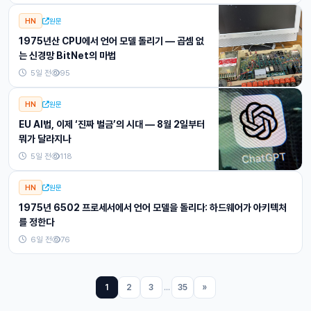
HN
원문
1975년산 CPU에서 언어 모델 돌리기 — 곱셈 없
는 신경망 BitNet의 마법
5일 전
95
HN
원문
EU AI법, 이제 ‘진짜 벌금’의 시대 — 8월 2일부터
뭐가 달라지나
5일 전
118
HN
원문
1975년 6502 프로세서에서 언어 모델을 돌리다: 하드웨어가 아키텍처
를 정한다
6일 전
76
1
2
3
...
35
»