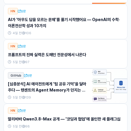
HN
원문
AI가 '아무도 답을 모르는 문제'를 풀기 시작했어요 — OpenAI의 수학·
이론전산학 성과 10가지
4일 전
106
HN
원문
프롬프트의 진짜 실력은 도메인 전문성에서 나온다
5일 전
97
GitHub
원문
[심층분석] AI 에이전트에게 '팀 공유 기억'을 달아
주다 — 텐센트의 Agent Memory가 던지는 질
문
5일 전
139
HN
원문
알리바바 Qwen3.8-Max 공개 — '코딩과 협업'에 올인한 새 플래그십
5일 전
98