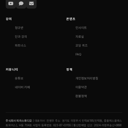
강의
콘텐츠
정규반
인사이트
단과 강의
자료실
파트너스
코딩 퀴즈
FAQ
커뮤니티
정책
유튜브
개인정보처리방침
네이버 카페
이용약관
환불정책
주식회사 피라스튜디오
| 대표이사: 전병우
주소: 경기도 의정부시 민락로195(민락동, 중흥에스클래스
트와이스), H동 704호
사업자 등록번호: 623-87-03155 | 통신판매업 신고: 2024-의정부송산-0898