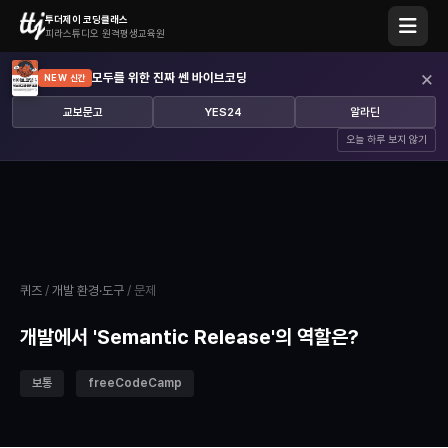
투더제이 코딩클래스
피라스튜디오 원격평생교육원
×
모두를 위한 진짜 쎈 바이브코딩
NEW 신간
교보문고
YES24
알라딘
오늘 하루 보지 않기
퀴즈
/
개발 환경·도구
/ 문제
개발에서 'Semantic Release'의 역할은?
보통
freeCodeCamp