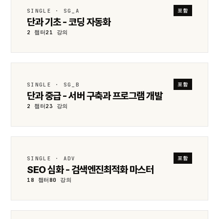
SINGLE · SG_A
포함
단과 기초 - 코딩 자동화
2
챕터
21
강의
SINGLE · SG_B
포함
단과 중급 - 서버 구축과 프로그램 개발
2
챕터
23
강의
SINGLE · ADV
포함
SEO 심화 - 검색엔진최적화 마스터
18
챕터
80
강의