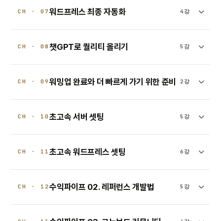
워드프레스 최종 자동화
CH · 07
4강
챗GPT로 퀄리티 올리기
CH · 08
5강
워밍업 완료와 더 빠르게 가기 위한 준비
CH · 09
2강
초고속 서버 셋팅
CH · 10
5강
초고속 워드프레스 셋팅
CH · 11
6강
수익파이프 02. 레퍼런스 개발법
CH · 12
5강