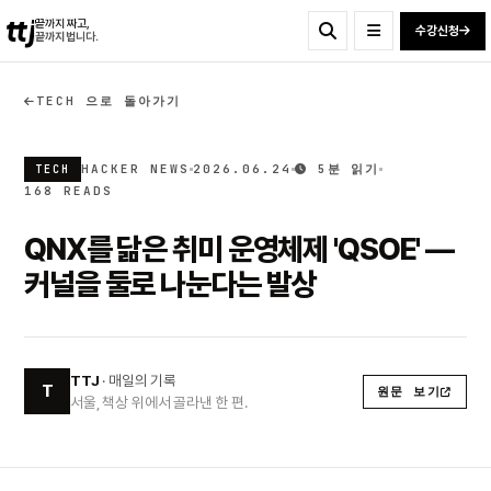
ttj
끝까지 짜고,
수강신청
끝까지 법니다.
TECH 으로 돌아가기
HACKER NEWS
2026.06.24
5분 읽기
TECH
168 READS
QNX를 닮은 취미 운영체제 'QSOE' —
커널을 둘로 나눈다는 발상
TTJ
· 매일의 기록
T
원문 보기
서울, 책상 위에서 골라낸 한 편.