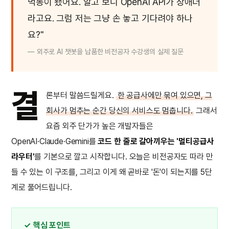
먹통이 됐어요. 알고 보니 OpenAI API가 장애더
라고요. 그럼 저는 그냥 손 놓고 기다려야 하나
요?"
— 외주로 AI 챗봇을 납품한 비전공자 수강생의 실제 질문
결
론부터 말씀드릴게요.
한 공급사에만 묶여 있으면, 그
회사가 멈추는 순간 당신의 서비스도 멈춥니다.
그래서
요즘 외주 단가가 높은 개발자들은
OpenAI·Claude·Gemini를
코드 한 줄로 갈아끼우는 '멀티공급사
라우터'
를 기본으로 깔고 시작합니다. 오늘은 비전공자도 따라 만
들 수 있는 이 구조를, 그리고 이게 왜 곧바로 '돈'이 되는지를 5단
계로 풀어드립니다.
✓ 핵심 포인트