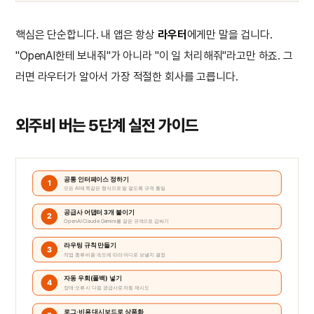
핵심은 단순합니다. 내 앱은 항상
라우터
에게만 말을 겁니다.
"OpenAI한테 보내줘"가 아니라 "이 일 처리해줘"라고만 하죠. 그
러면 라우터가 알아서 가장 적절한 회사를 고릅니다.
외주비 버는 5단계 실전 가이드
공통 인터페이스 정하기
1
모든 AI에 똑같은 형식으로 말 걸도록 규격 통일
공급사 어댑터 3개 붙이기
2
OpenAI·Claude·Gemini를 같은 규격으로 감싸기
라우팅 규칙 만들기
3
작업 종류·비용·속도에 따라 어디로 보낼지 결정
자동 우회(폴백) 넣기
4
장애·오류 시 다음 공급사로 자동 재시도
로그·비용 대시보드로 상품화