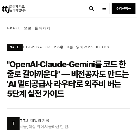
ttj
끝까지 짜고,
수강신청
끝까지 법니다.
MAKE 으로 돌아가기
TTJ
2026.06.29
8분 읽기
223 READS
MAKE
"OpenAI·Claude·Gemini를 코드 한
줄로 갈아끼운다" — 비전공자도 만드는
'AI 멀티공급사 라우터'로 외주비 버는
5단계 실전 가이드
TTJ
· 매일의 기록
T
서울, 책상 위에서 골라낸 한 편.