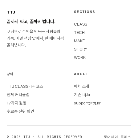
TTJ
SECTIONS
끝까지 짜고,
끝까지 법니다.
CLASS
코딩으로 수익을 만드는 사람들의
TECH
기록. 매일 책상 앞에서, 한 페이지씩
MAKE
골라냅니다.
STORY
WORK
강의
ABOUT
TTJ CLASS · 본 코스
매체 소개
전체 커리큘럼
기존 ttj.kr
17가지 원형
support@ttj.kr
수료증 진위 확인
© 2026 TTJ · ALL RIGHTS RESERVED
투더제이 클래스