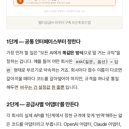
5
누가 얼마 썼는지 보여주면 곧바로 외주 단가 상승
위에서 아래로, 하루면 1~4단계까지 완성 가능
멀티공급사 라우터 구축 5단계 로드맵
1단계 — 공통 인터페이스부터 정한다
가장 먼저 할 일은 "모든 AI에게
똑같은 방식
으로 말 거는 규칙"을
정하는 겁니다. 예를 들어 어떤 회사든
ask(질문, 옵션) → 답
형태로 부르기로 약속하는 거죠. 회사마다 함수 이름이 다르면
변
갈아끼울 때마다 코드를 갈아엎어야 하지만, 규격을 하나로 통일
해두면
바꾸는 건 설정값 한 줄뿐
입니다.
2단계 — 공급사별 '어댑터'를 만든다
각 회사의 실제 API를 1단계에서 정한 규격에 맞게 '번역'해주는 얇
은 코드를 어댑터라고 부릅니다. OpenAI 어댑터, Claude 어댑터,