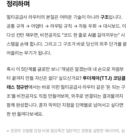
정리하며
멀티공급사 라우터의 본질은 어려운 기술이 아니라
구조
입니다.
공통 규격 → 어댑터 → 라우팅 규칙 → 자동 우회 → 대시보드. 이
다섯 칸만 채우면, 비전공자도 "코드 한 줄로 AI를 갈아끼우는" 시
스템을 손에 쥡니다. 그리고 그 구조가 바로 당신의 외주 단가를 끌
어올리는 무기가 됩니다.
혹시 이 5단계를 글로만 보니 '개념은 알겠는데 내 손으로 처음부
터 끝까지 만들 자신은 없다' 싶으신가요?
투더제이(TTJ) 코딩클
래스 정규반
에서는 바로 이런 멀티공급사 라우터 같은 '돈 되는 구
조'를 비전공자도 직접 만들어보며, 외주로 연결되는 결과물까지
함께 완성합니다. 혼자 막히던 지점을 단계별로 넘어서고 싶다면
한 번 들여다보세요.
※ 본문의 모델별 강점·비용 절감폭은 일반적인 경향을 설명한 예시이며, 실