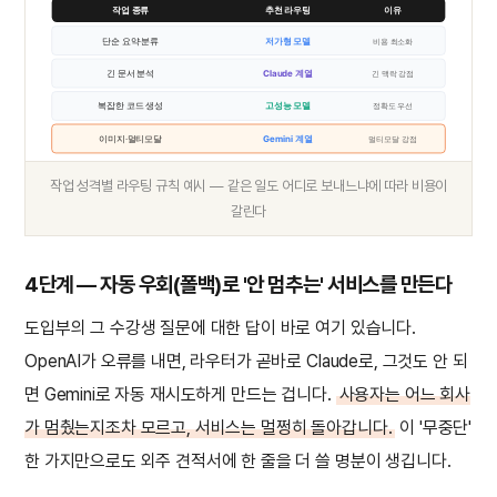
작업 종류
추천 라우팅
이유
단순 요약·분류
저가형 모델
비용 최소화
긴 문서 분석
Claude 계열
긴 맥락 강점
복잡한 코드 생성
고성능 모델
정확도 우선
이미지·멀티모달
Gemini 계열
멀티모달 강점
작업 성격별 라우팅 규칙 예시 — 같은 일도 어디로 보내느냐에 따라 비용이
갈린다
4단계 — 자동 우회(폴백)로 '안 멈추는' 서비스를 만든다
도입부의 그 수강생 질문에 대한 답이 바로 여기 있습니다.
OpenAI가 오류를 내면, 라우터가 곧바로 Claude로, 그것도 안 되
면 Gemini로 자동 재시도하게 만드는 겁니다.
사용자는 어느 회사
가 멈췄는지조차 모르고, 서비스는 멀쩡히 돌아갑니다.
이 '무중단'
한 가지만으로도 외주 견적서에 한 줄을 더 쓸 명분이 생깁니다.