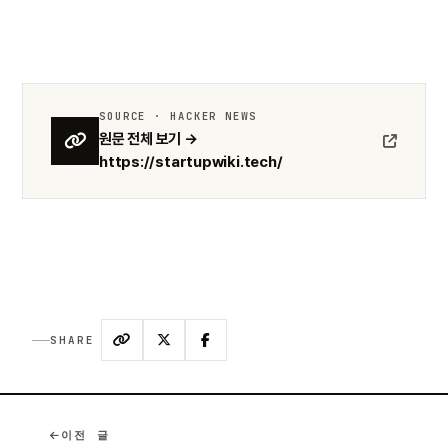
SOURCE · HACKER NEWS
원문 전체 보기 →
https://startupwiki.tech/
SHARE
이전 글