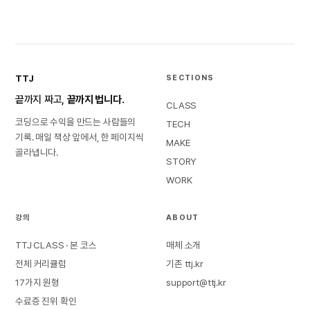
TTJ
SECTIONS
끝까지 짜고,
끝까지 법니다.
CLASS
코딩으로 수익을 만드는 사람들의
TECH
기록. 매일 책상 앞에서, 한 페이지씩
MAKE
골라냅니다.
STORY
WORK
강의
ABOUT
TTJ CLASS · 본 코스
매체 소개
전체 커리큘럼
기존 ttj.kr
17가지 원형
support@ttj.kr
수료증 진위 확인