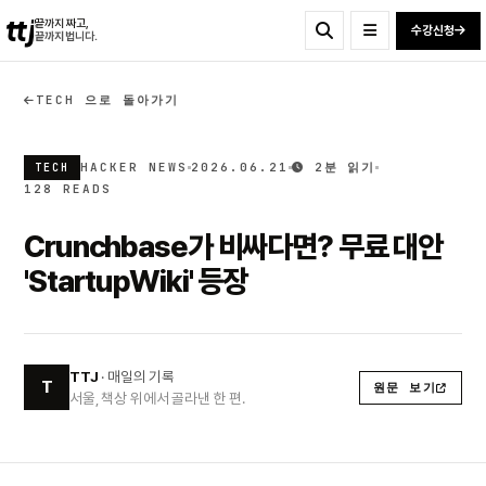
ttj
끝까지 짜고,
수강신청
끝까지 법니다.
TECH 으로 돌아가기
HACKER NEWS
2026.06.21
2분 읽기
TECH
128 READS
Crunchbase가 비싸다면? 무료 대안
'StartupWiki' 등장
TTJ
· 매일의 기록
T
원문 보기
서울, 책상 위에서 골라낸 한 편.