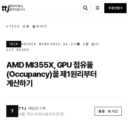
ttj
끝까지 짜고,
수강신청
끝까지 법니다.
TECH 으로 돌아가기
HACKER NEWS
2026.06.22
2분 읽기
TECH
137 READS
AMD MI355X, GPU 점유율
(Occupancy)을 제1원리부터
계산하기
TTJ
· 매일의 기록
T
원문 보기
서울, 책상 위에서 골라낸 한 편.