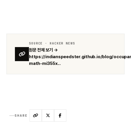
SOURCE · HACKER NEWS
원문 전체 보기 →
https://indianspeedster.github.io/blog/occupa
math-mi355x...
SHARE