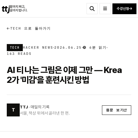
ttj
끝까지 짜고,
수강신청
끝까지 법니다.
TECH 으로 돌아가기
HACKER NEWS
2026.06.25
6분 읽기
TECH
163 READS
AI 티 나는 그림은 이제 그만 — Krea
2가 '미감'을 훈련시킨 방법
TTJ
· 매일의 기록
T
원문 보기
서울, 책상 위에서 골라낸 한 편.