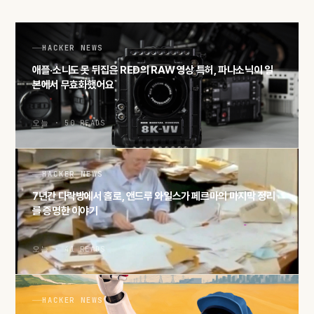
HACKER NEWS
애플·소니도 못 뒤집은 RED의 RAW 영상 특허, 파나소닉이 일
본에서 무효화했어요
오늘 · 50 READS
HACKER NEWS
7년간 다락방에서 홀로, 앤드루 와일스가 페르마의 마지막 정리
를 증명한 이야기
오늘 · 41 READS
HACKER NEWS