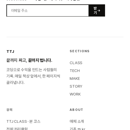
받
기
TTJ
SECTIONS
끝까지 짜고,
끝까지 법니다.
CLASS
코딩으로 수익을 만드는 사람들의
TECH
기록. 매일 책상 앞에서, 한 페이지씩
MAKE
골라냅니다.
STORY
WORK
강의
ABOUT
TTJ CLASS · 본 코스
매체 소개
전체 커리큘럼
기존 ttj.kr