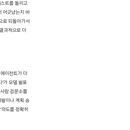
 테스트를 돌리고
서 어긋났는지 바
점으로 되돌아가서
 결과적으로 더
은 에이전트가 더
다'가 모델 발표
 사람 검문소를
개발이나 계획 승
 '의도를 정확히