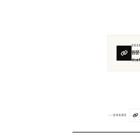
SOU
원문 
me
SHARE