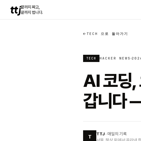
ttj
끝까지 짜고,
끝까지 법니다.
TECH 으로 돌아가기
HACKER NEWS
202
TECH
AI 코딩
갑니다 —
TTJ
· 매일의 기록
T
서울, 책상 위에서 골라낸 한