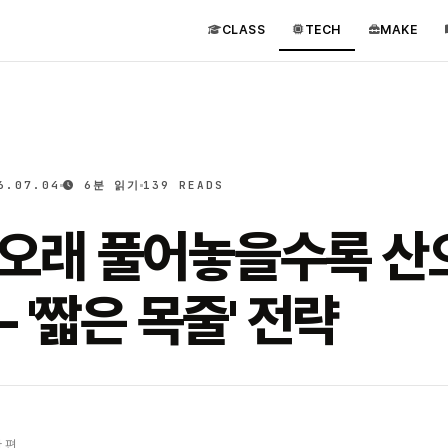
CLASS
TECH
MAKE
6.07.04
6분 읽기
139 READS
, 오래 풀어놓을수록 
 '짧은 목줄' 전략
 편.