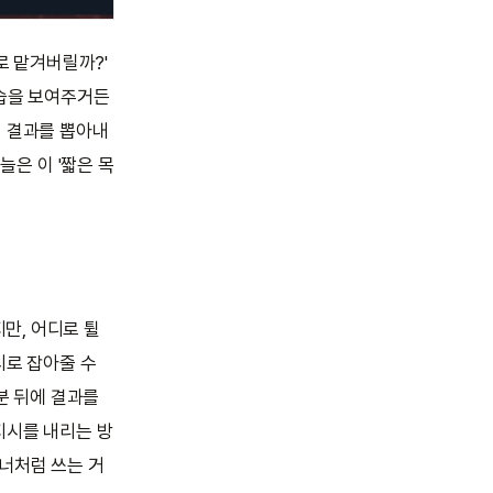
로 맡겨버릴까?'
모습을 보여주거든
의 결과를 뽑아내
늘은 이 '짧은 목
만, 어디로 튈
시로 잡아줄 수
0분 뒤에 결과를
지시를 내리는 방
트너처럼 쓰는 거