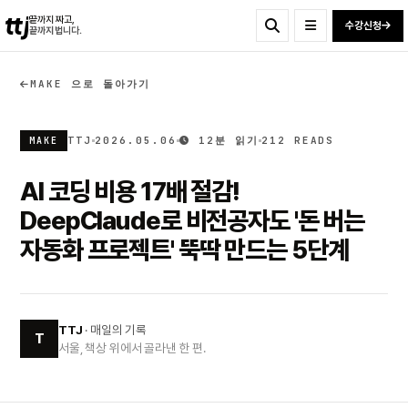
ttj
끝까지 짜고,
수강신청
끝까지 법니다.
MAKE 으로 돌아가기
TTJ
2026.05.06
12분 읽기
212 READS
MAKE
AI 코딩 비용 17배 절감!
DeepClaude로 비전공자도 '돈 버는
자동화 프로젝트' 뚝딱 만드는 5단계
TTJ
· 매일의 기록
T
서울, 책상 위에서 골라낸 한 편.