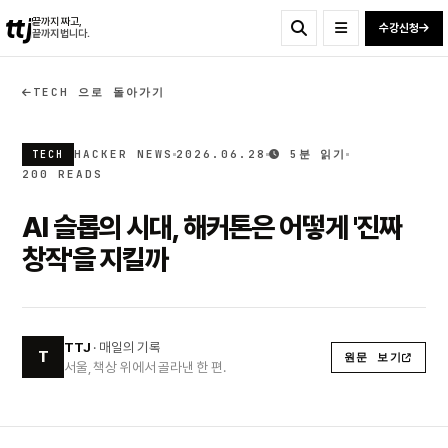
ttj
끝까지 짜고,
수강신청
끝까지 법니다.
TECH 으로 돌아가기
HACKER NEWS
2026.06.28
5분 읽기
TECH
200 READS
AI 슬롭의 시대, 해커톤은 어떻게 '진짜
창작'을 지킬까
TTJ
· 매일의 기록
T
원문 보기
서울, 책상 위에서 골라낸 한 편.