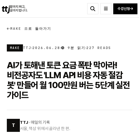
ttj
끝까지 짜고,
수강신청
끝까지 법니다.
MAKE 으로 돌아가기
TTJ
2026.06.28
9분 읽기
227 READS
MAKE
AI가 토해낸 토큰 요금 폭탄 막아라!
비전공자도 'LLM API 비용 자동 절감
봇' 만들어 월 100만원 버는 5단계 실전
가이드
TTJ
· 매일의 기록
T
서울, 책상 위에서 골라낸 한 편.