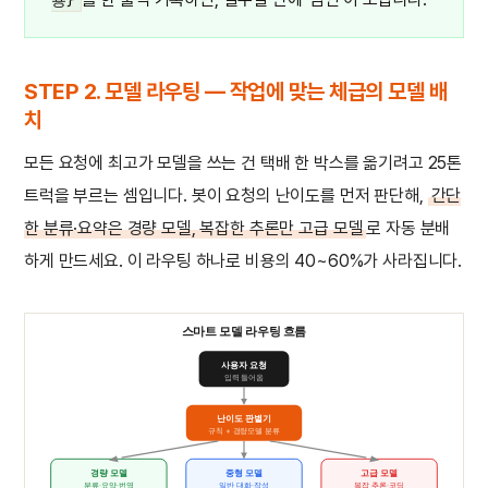
용}
STEP 2. 모델 라우팅 — 작업에 맞는 체급의 모델 배
치
모든 요청에 최고가 모델을 쓰는 건 택배 한 박스를 옮기려고 25톤
트럭을 부르는 셈입니다. 봇이 요청의 난이도를 먼저 판단해,
간단
한 분류·요약은 경량 모델, 복잡한 추론만 고급 모델
로 자동 분배
하게 만드세요. 이 라우팅 하나로 비용의 40~60%가 사라집니다.
스마트 모델 라우팅 흐름
사용자 요청
입력 들어옴
난이도 판별기
규칙 + 경량모델 분류
경량 모델
중형 모델
고급 모델
분류·요약·번역
일반 대화·작성
복잡 추론·코딩