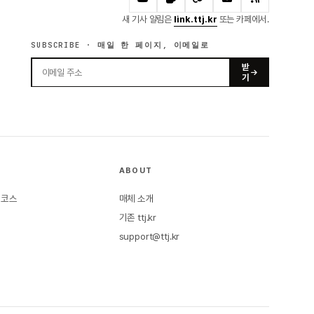
새 기사 알림은
link.ttj.kr
또는 카페에서.
SUBSCRIBE · 매일 한 페이지, 이메일로
받
기
ABOUT
본 코스
매체 소개
기존 ttj.kr
support@ttj.kr