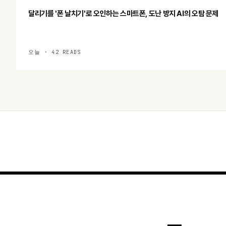
달리기를 '폰 날치기'로 오인하는 스마트폰, 도난 방지 AI의 오탐 문제
오늘 · 42 READS