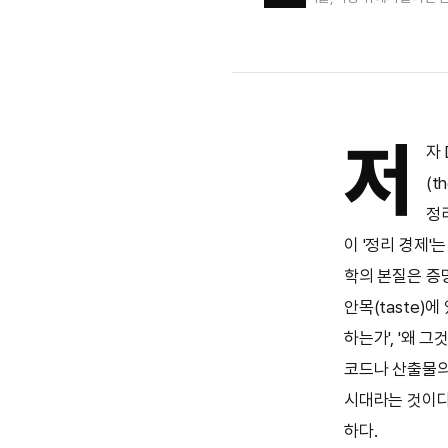
저
자 
(t
정
이 '정리 경제'
학의 본질은 증
안목(taste)
하는가', '왜 
코드나 산출물의 
시대라는 것이다
하다.