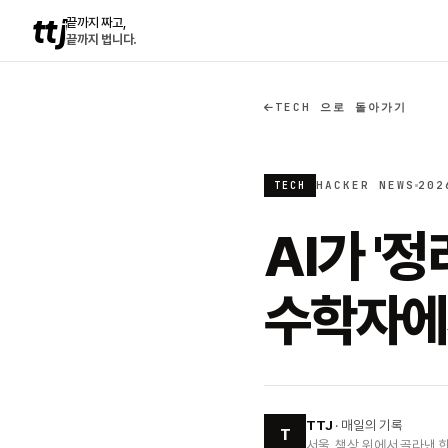
ttj
끝까지 짜고,
끝까지 법니다.
TECH 으로 돌아가기
HACKER NEWS
202
TECH
AI가 '
수학자에
TTJ
· 매일의 기록
T
서울, 책상 위에서 골라낸 한