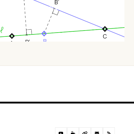
두 점만 지나는 직선은 반드시 있다: 실베스터–갈라이 정리와 극단 논
법
오늘 · 44 READS