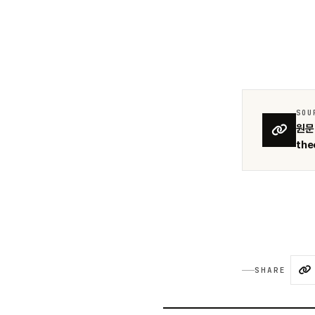
SOU
원문 
the
SHARE