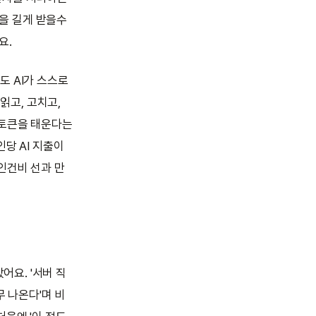
변을 길게 받을수
요.
도 AI가 스스로
읽고, 고치고,
 토큰을 태운다는
당 AI 지출이
인건비 선과 만
어요. '서버 직
무 나온다'며 비