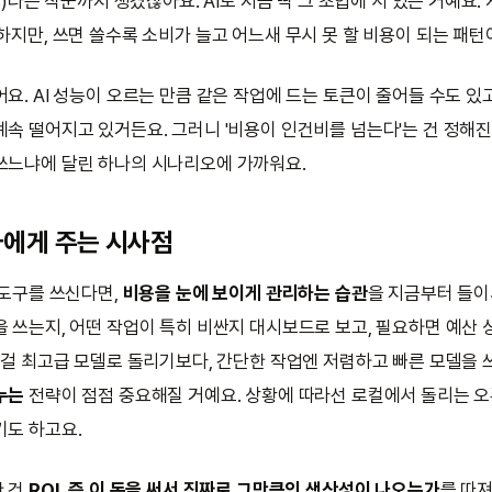
ps)라는 직군까지 생겼잖아요. AI도 지금 딱 그 초입에 서 있는 거예요. 
하지만, 쓰면 쓸수록 소비가 늘고 어느새 무시 못 할 비용이 되는 패턴
요. AI 성능이 오르는 만큼 같은 작업에 드는 토큰이 줄어들 수도 있고
계속 떨어지고 있거든요. 그러니 '비용이 인건비를 넘는다'는 건 정해진
쓰느냐에 달린 하나의 시나리오에 가까워요.
자에게 주는 시사점
 도구를 쓰신다면,
비용을 눈에 보이게 관리하는 습관
을 지금부터 들이
을 쓰는지, 어떤 작업이 특히 비싼지 대시보드로 보고, 필요하면 예산 
든 걸 최고급 모델로 돌리기보다, 간단한 작업엔 저렴하고 빠른 모델을
누는
전략이 점점 중요해질 거예요. 상황에 따라선 로컬에서 돌리는 
기도 하고요.
한 건
ROI, 즉 이 돈을 써서 진짜로 그만큼의 생산성이 나오는가
를 따져