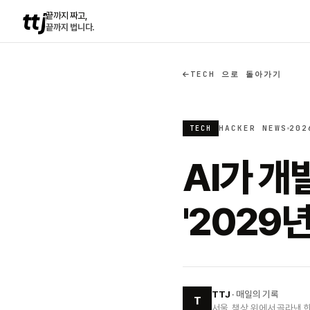
ttj
끝까지 짜고,
끝까지 법니다.
TECH 으로 돌아가기
HACKER NEWS
202
TECH
AI가 개
'2029
TTJ
· 매일의 기록
T
서울, 책상 위에서 골라낸 한