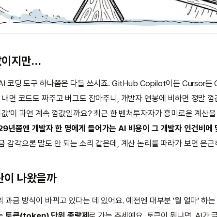
값이지만…
I 코딩 도구 하나쯤은 다들 쓰시죠. GitHub Copilot이든 Cursor든 C
 원 내면 코드도 짜주고 버그도 잡아주니, 개발자 연봉에 비하면 정말 
'껌값'이 과연 계속 껌값일까요? 최근 한 벤처투자자가 흥미로운 계산을
29년쯤엔 개발자 한 명에게 들어가는 AI 비용이 그 개발자 인건비에 
지금 감각으론 말도 안 되는 소리 같은데, 계산 논리를 따라가 보면 은
산이 나왔을까
의 과금 방식이 바뀌고 있다는 데 있어요. 예전엔 대부분 '월 얼마' 하
는
토큰(token) 단위 종량제
로 가는 추세예요. 토큰이 뭐냐면, AI가