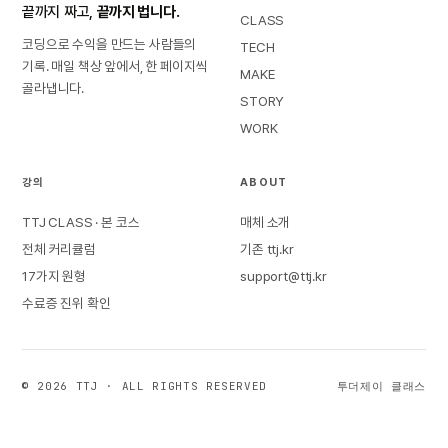
끝까지 짜고,
끝까지 법니다.
CLASS
코딩으로 수익을 만드는 사람들의
TECH
기록. 매일 책상 앞에서, 한 페이지씩
MAKE
골라냅니다.
STORY
WORK
강의
ABOUT
TTJ CLASS · 본 코스
매체 소개
전체 커리큘럼
기존 ttj.kr
17가지 원형
support@ttj.kr
수료증 진위 확인
© 2026 TTJ · ALL RIGHTS RESERVED
투더제이 클래스