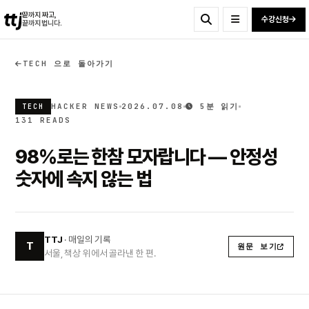
ttj
끝까지 짜고,
수강신청
끝까지 법니다.
TECH 으로 돌아가기
HACKER NEWS
2026.07.08
5분 읽기
TECH
131 READS
98%로는 한참 모자랍니다 — 안정성
숫자에 속지 않는 법
TTJ
· 매일의 기록
T
원문 보기
서울, 책상 위에서 골라낸 한 편.