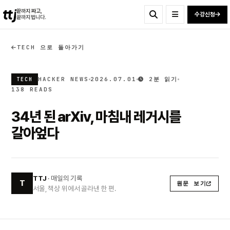
ttj
끝까지 짜고,
수강신청
끝까지 법니다.
TECH 으로 돌아가기
HACKER NEWS
2026.07.01
2분 읽기
TECH
138 READS
34년 된 arXiv, 마침내 레거시를
갈아엎다
TTJ
· 매일의 기록
T
원문 보기
서울, 책상 위에서 골라낸 한 편.