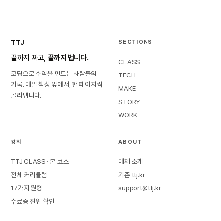
TTJ
SECTIONS
끝까지 짜고,
끝까지 법니다.
CLASS
코딩으로 수익을 만드는 사람들의
TECH
기록. 매일 책상 앞에서, 한 페이지씩
MAKE
골라냅니다.
STORY
WORK
강의
ABOUT
TTJ CLASS · 본 코스
매체 소개
전체 커리큘럼
기존 ttj.kr
17가지 원형
support@ttj.kr
수료증 진위 확인