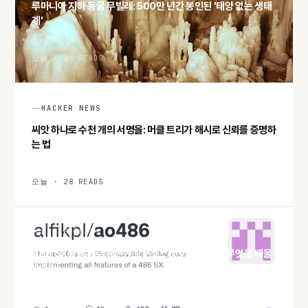
루마니아 지하 동굴 무빌레: 500만 년간 봉인된 '태양 없는 생태
계'
오늘 · 26 READS
HACKER NEWS
씨앗 하나로 수천 개의 서명을: 머클 트리가 해시로 신뢰를 증명하
는 법
오늘 · 28 READS
HACKER NEWS
486 SX를 통째로 재현한 오픈소스 코어 ao486, 무엇을 배울
수 있나
오늘 · 28 READS