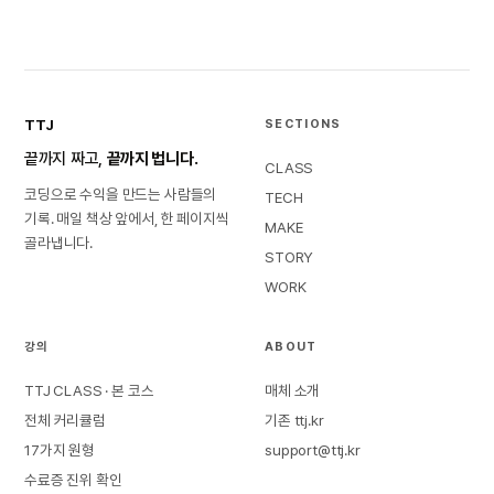
TTJ
SECTIONS
끝까지 짜고,
끝까지 법니다.
CLASS
코딩으로 수익을 만드는 사람들의
TECH
기록. 매일 책상 앞에서, 한 페이지씩
MAKE
골라냅니다.
STORY
WORK
강의
ABOUT
TTJ CLASS · 본 코스
매체 소개
전체 커리큘럼
기존 ttj.kr
17가지 원형
support@ttj.kr
수료증 진위 확인