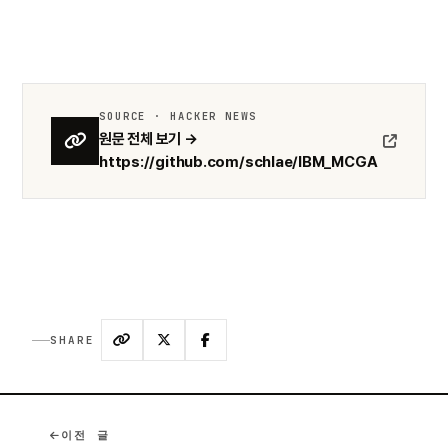
SOURCE · HACKER NEWS
원문 전체 보기 →
https://github.com/schlae/IBM_MCGA
SHARE
이전 글