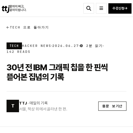
ttj
끝까지 짜고,
수강신청
끝까지 법니다.
TECH 으로 돌아가기
HACKER NEWS
2026.06.27
2분 읽기
TECH
142 READS
30년 전 IBM 그래픽 칩을 한 핀씩
뜯어본 집념의 기록
TTJ
· 매일의 기록
T
원문 보기
서울, 책상 위에서 골라낸 한 편.