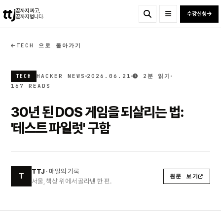
ttj
끝까지 짜고,
수강신청
끝까지 법니다.
TECH 으로 돌아가기
HACKER NEWS
2026.06.21
2분 읽기
TECH
167 READS
30년 된 DOS 게임을 되살리는 법:
'테스트 파일럿' 구함
TTJ
· 매일의 기록
T
원문 보기
서울, 책상 위에서 골라낸 한 편.