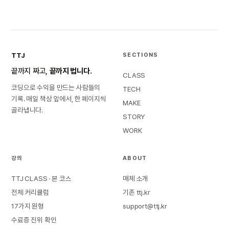
TTJ
SECTIONS
끝까지 짜고,
끝까지 법니다.
CLASS
코딩으로 수익을 만드는 사람들의
TECH
기록. 매일 책상 앞에서, 한 페이지씩
MAKE
골라냅니다.
STORY
WORK
강의
ABOUT
TTJ CLASS · 본 코스
매체 소개
전체 커리큘럼
기존 ttj.kr
17가지 원형
support@ttj.kr
수료증 진위 확인