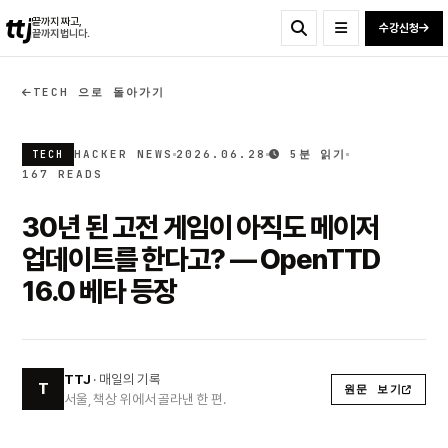
ttj
끝까지 짜고,
수강신청
끝까지 법니다.
TECH 으로 돌아가기
HACKER NEWS
2026.06.28
5분 읽기
TECH
167 READS
30년 된 고전 게임이 아직도 메이저
업데이트를 한다고? — OpenTTD
16.0 베타 등장
TTJ
· 매일의 기록
T
원문 보기
서울, 책상 위에서 골라낸 한 편.