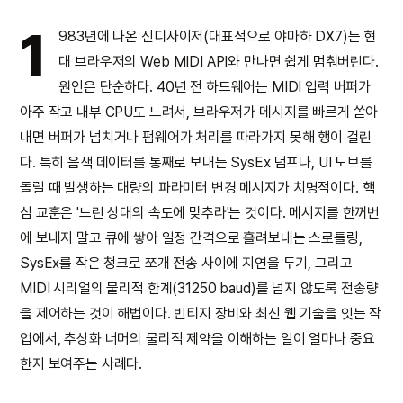
1
983년에 나온 신디사이저(대표적으로 야마하 DX7)는 현
대 브라우저의 Web MIDI API와 만나면 쉽게 멈춰버린다.
원인은 단순하다. 40년 전 하드웨어는 MIDI 입력 버퍼가
아주 작고 내부 CPU도 느려서, 브라우저가 메시지를 빠르게 쏟아
내면 버퍼가 넘치거나 펌웨어가 처리를 따라가지 못해 행이 걸린
다. 특히 음색 데이터를 통째로 보내는 SysEx 덤프나, UI 노브를
돌릴 때 발생하는 대량의 파라미터 변경 메시지가 치명적이다. 핵
심 교훈은 '느린 상대의 속도에 맞추라'는 것이다. 메시지를 한꺼번
에 보내지 말고 큐에 쌓아 일정 간격으로 흘려보내는 스로틀링,
SysEx를 작은 청크로 쪼개 전송 사이에 지연을 두기, 그리고
MIDI 시리얼의 물리적 한계(31250 baud)를 넘지 않도록 전송량
을 제어하는 것이 해법이다. 빈티지 장비와 최신 웹 기술을 잇는 작
업에서, 추상화 너머의 물리적 제약을 이해하는 일이 얼마나 중요
한지 보여주는 사례다.