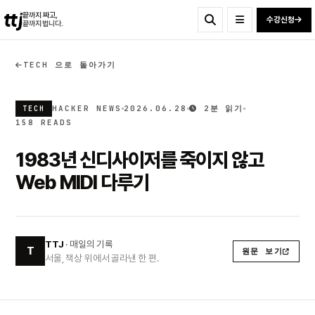
ttj
끝까지 짜고,
수강신청
끝까지 법니다.
TECH 으로 돌아가기
HACKER NEWS
2026.06.28
2분 읽기
TECH
158 READS
1983년 신디사이저를 죽이지 않고
Web MIDI 다루기
TTJ
· 매일의 기록
T
원문 보기
서울, 책상 위에서 골라낸 한 편.