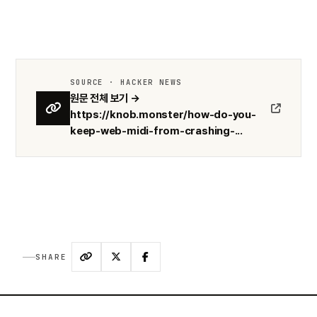
SOURCE · HACKER NEWS
원문 전체 보기 →
https://knob.monster/how-do-you-
keep-web-midi-from-crashing-...
SHARE