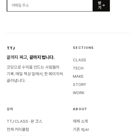
받
기
TTJ
SECTIONS
끝까지 짜고,
끝까지 법니다.
CLASS
코딩으로 수익을 만드는 사람들의
TECH
기록. 매일 책상 앞에서, 한 페이지씩
MAKE
골라냅니다.
STORY
WORK
강의
ABOUT
TTJ CLASS · 본 코스
매체 소개
전체 커리큘럼
기존 ttj.kr