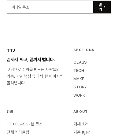
받
기
TTJ
SECTIONS
끝까지 짜고,
끝까지 법니다.
CLASS
코딩으로 수익을 만드는 사람들의
TECH
기록. 매일 책상 앞에서, 한 페이지씩
MAKE
골라냅니다.
STORY
WORK
강의
ABOUT
TTJ CLASS · 본 코스
매체 소개
전체 커리큘럼
기존 ttj.kr