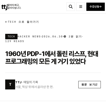
ttj
끝까지 짜고,
수강신청
끝까지 법니다.
TECH 으로 돌아가기
HACKER NEWS
2026.06.30
2분 읽기
TECH
129 READS
1960년 PDP-1에서 돌린 리스프, 현대
프로그래밍의 모든 게 거기 있었다
TTJ
· 매일의 기록
T
원문 보기
서울, 책상 위에서 골라낸 한 편.