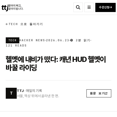
ttj
끝까지 짜고,
수강신청
끝까지 법니다.
TECH 으로 돌아가기
HACKER NEWS
2026.06.23
2분 읽기
TECH
121 READS
헬멧에 내비가 떴다: 캐년 HUD 헬멧이
바꿀 라이딩
TTJ
· 매일의 기록
T
원문 보기
서울, 책상 위에서 골라낸 한 편.