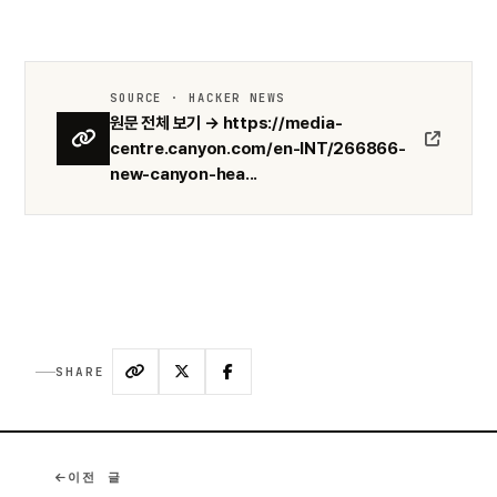
SOURCE · HACKER NEWS
원문 전체 보기 → https://media-
centre.canyon.com/en-INT/266866-
new-canyon-hea...
SHARE
이전 글