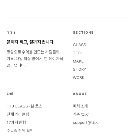
TTJ
SECTIONS
끝까지 짜고,
끝까지 법니다.
CLASS
코딩으로 수익을 만드는 사람들의
TECH
기록. 매일 책상 앞에서, 한 페이지씩
MAKE
골라냅니다.
STORY
WORK
강의
ABOUT
TTJ CLASS · 본 코스
매체 소개
전체 커리큘럼
기존 ttj.kr
17가지 원형
support@ttj.kr
수료증 진위 확인