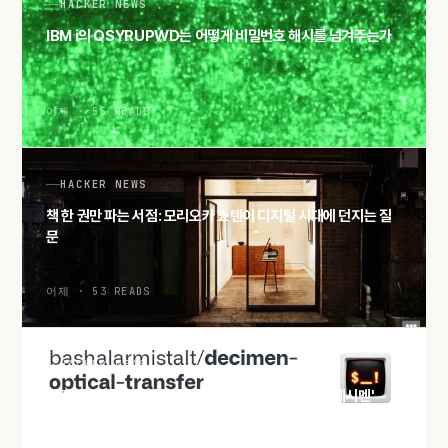
HACKER NEWS
IBM i의 QSYRUPWD는 어떻게 비밀번호 해시를 넘겨주는가
어제 · 55 READS
HACKER NEWS
책 한 권만 파는 서점: 모리오카 쇼텐이 디지털 시대에 던지는 질
문
어제 · 53 READS
HACKER NEWS
화면과 카메라만으로 파일 전송, QR 분수코드 실험 '데시멘'