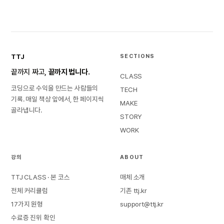
TTJ
SECTIONS
끝까지 짜고,
끝까지 법니다.
CLASS
코딩으로 수익을 만드는 사람들의
TECH
기록. 매일 책상 앞에서, 한 페이지씩
MAKE
골라냅니다.
STORY
WORK
강의
ABOUT
TTJ CLASS · 본 코스
매체 소개
전체 커리큘럼
기존 ttj.kr
17가지 원형
support@ttj.kr
수료증 진위 확인