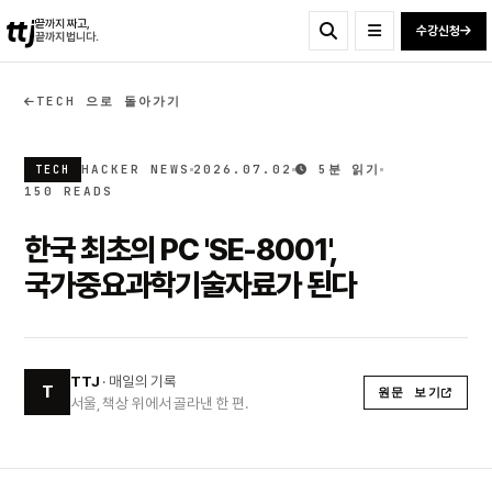
ttj
끝까지 짜고,
수강신청
끝까지 법니다.
TECH 으로 돌아가기
HACKER NEWS
2026.07.02
5분 읽기
TECH
150 READS
한국 최초의 PC 'SE-8001',
국가중요과학기술자료가 된다
TTJ
· 매일의 기록
T
원문 보기
서울, 책상 위에서 골라낸 한 편.