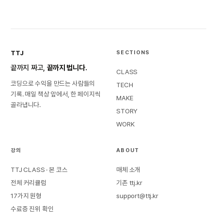
TTJ
SECTIONS
끝까지 짜고,
끝까지 법니다.
CLASS
코딩으로 수익을 만드는 사람들의
TECH
기록. 매일 책상 앞에서, 한 페이지씩
MAKE
골라냅니다.
STORY
WORK
강의
ABOUT
TTJ CLASS · 본 코스
매체 소개
전체 커리큘럼
기존 ttj.kr
17가지 원형
support@ttj.kr
수료증 진위 확인