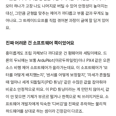
모터 하나가 고장 나도 나머지로 버틸 수 있어 안정성이 높아지는
대신, 그만큼 균형을 맞추는 제어가 까다롭고 부품 값과 무게도 늘
어나요. 그 트레이드오프를 직접 겪어본 과정이 글에 잘 담겨 있어
요.
진짜 어려운 건 소프트웨어 쪽이었어요
흥미롭게도 조립 자체보다 까다로운 건 펌웨어와 세팅이에요. 드
론의 두뇌에는 보통 ArduPilot(아르두파일럿)이나 PX4 같은 오픈
소스 비행 제어 소프트웨어가 올라가는데요. 이 소프트웨어가 '모
터를 어떻게 배치했는지', '센서를 어떻게 보정할지', '자세가 흔들릴
때 얼마나 세게 되돌릴지(PID 튜닝)' 같은 수많은 값을 잡아줘야
비로소 안정적으로 떠요. 이 PID 튜닝이라는 게 만만치 않아서, 값
이 안 맞으면 기체가 부르르 떨거나 한쪽으로 픽 쓰러지거든요. 소
프트웨어 개발자에게 익숙한 '디버깅'을 진짜로 추락하는 물리적
하드웨어를 상대로 하는 셈이라 긴장감이 다르죠.