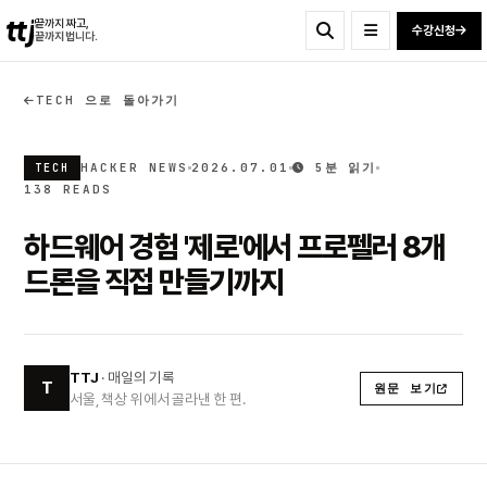
ttj
끝까지 짜고,
수강신청
끝까지 법니다.
TECH 으로 돌아가기
HACKER NEWS
2026.07.01
5분 읽기
TECH
138 READS
하드웨어 경험 '제로'에서 프로펠러 8개
드론을 직접 만들기까지
TTJ
· 매일의 기록
T
원문 보기
서울, 책상 위에서 골라낸 한 편.