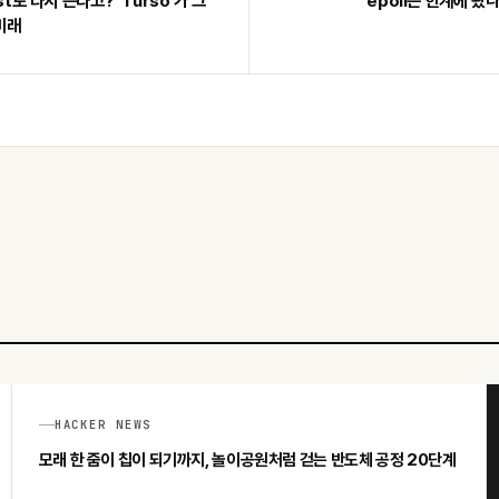
st로 다시 쓴다고? 'Turso'가 그
epoll은 한계에 왔나
 미래
HACKER NEWS
모래 한 줌이 칩이 되기까지, 놀이공원처럼 걷는 반도체 공정 20단계