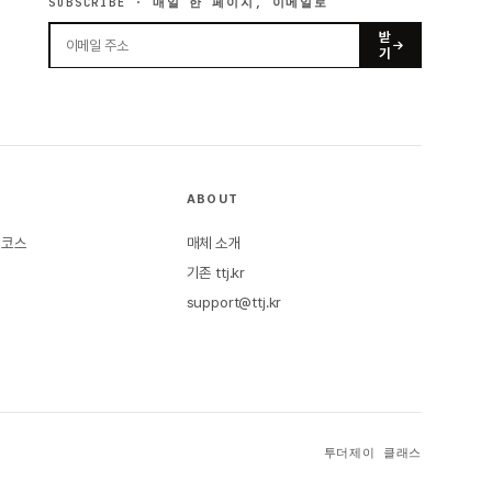
SUBSCRIBE · 매일 한 페이지, 이메일로
받
기
ABOUT
본 코스
매체 소개
기존 ttj.kr
support@ttj.kr
투더제이 클래스