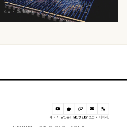
오늘 · 36 READS
새 기사 알림은
link.ttj.kr
또는 카페에서.