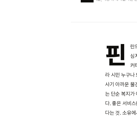
핀
란드
심
커
라 시민 누구나
사기 아까운 물
는 단순 복지가
다. 좋은 서비
다는 것. 소유