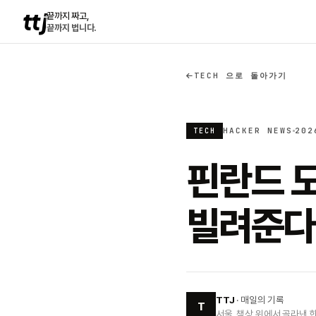
ttj
끝까지 짜고,
끝까지 법니다.
TECH 으로 돌아가기
HACKER NEWS
202
TECH
핀란드 
빌려준다
TTJ
· 매일의 기록
T
서울, 책상 위에서 골라낸 한