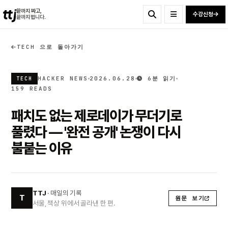
ttj
끝까지 짜고,
수강신청
끝까지 법니다.
TECH 으로 돌아가기
HACKER NEWS
2026.06.28
6분 읽기
TECH
159 READS
패치도 없는 제로데이가 무더기로
풀렸다 — '완전 공개' 논쟁이 다시
불붙는 이유
TTJ
· 매일의 기록
T
원문 보기
서울, 책상 위에서 골라낸 한 편.