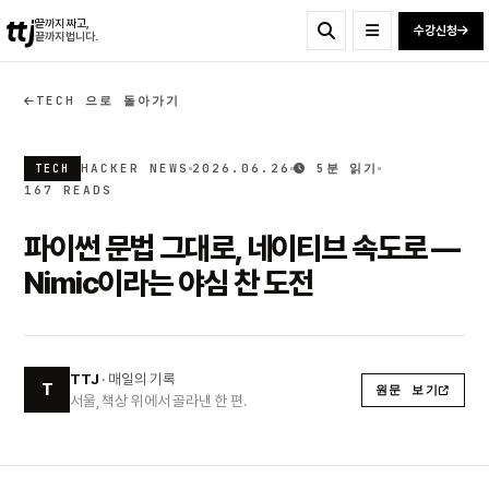
ttj
끝까지 짜고,
수강신청
끝까지 법니다.
TECH 으로 돌아가기
HACKER NEWS
2026.06.26
5분 읽기
TECH
167 READS
파이썬 문법 그대로, 네이티브 속도로 —
Nimic이라는 야심 찬 도전
TTJ
· 매일의 기록
T
원문 보기
서울, 책상 위에서 골라낸 한 편.