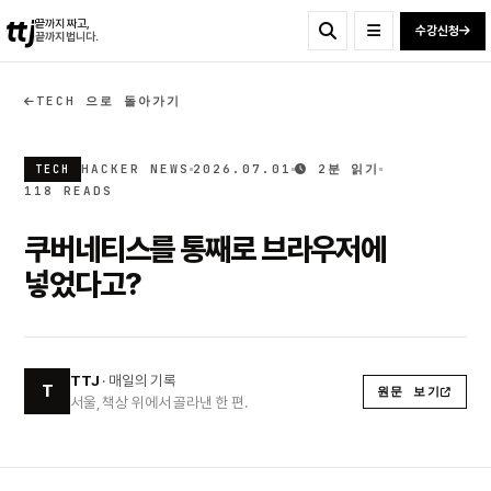
ttj
끝까지 짜고,
수강신청
끝까지 법니다.
TECH 으로 돌아가기
HACKER NEWS
2026.07.01
2분 읽기
TECH
118 READS
쿠버네티스를 통째로 브라우저에
넣었다고?
TTJ
· 매일의 기록
T
원문 보기
서울, 책상 위에서 골라낸 한 편.