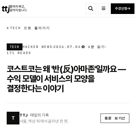
ttj
끝까지 짜고,
수강신청
끝까지 법니다.
TECH 으로 돌아가기
HACKER NEWS
2026.07.04
6분 읽기
TECH
171 READS
코스트코는 왜 '반(反)아마존'일까요 —
수익 모델이 서비스의 모양을
결정한다는 이야기
TTJ
· 매일의 기록
T
원문 보기
서울, 책상 위에서 골라낸 한 편.