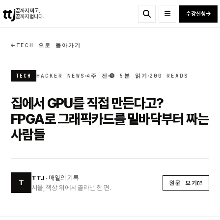
ttj
끝까지 짜고,
수강신청
끝까지 법니다.
TECH 으로 돌아가기
HACKER NEWS
4주 전
5분 읽기
200 READS
TECH
집에서 GPU를 직접 만든다고?
FPGA로 그래픽카드를 밑바닥부터 짜는
사람들
TTJ
· 매일의 기록
T
원문 보기
서울, 책상 위에서 골라낸 한 편.