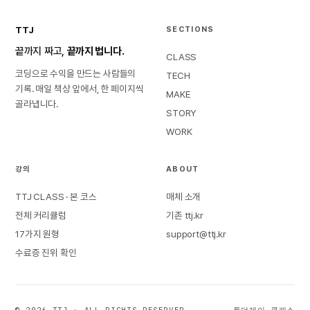
TTJ
SECTIONS
끝까지 짜고,
끝까지 법니다.
CLASS
코딩으로 수익을 만드는 사람들의
TECH
기록. 매일 책상 앞에서, 한 페이지씩
MAKE
골라냅니다.
STORY
WORK
강의
ABOUT
TTJ CLASS · 본 코스
매체 소개
전체 커리큘럼
기존 ttj.kr
17가지 원형
support@ttj.kr
수료증 진위 확인