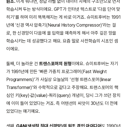
원조.
이게 뭐냐면, 정답 라벨 없이 데이터 자체의 구조만으로 먼저
학습시켜 두는 방식이에요. GPT가 인터넷 텍스트로 ‘다음 단어 맞
히기’를 하며 미리 똑똑해지는 게 바로 이거죠. 슈미트후버는 1991
년에 ‘신경 역사 압축기(Neural History Compressor)’라는 걸
로, 한 신경망이 다음에 올 입력을 예측하게 해서 아주 깊은 망을
학습시키는 데 성공했다고 해요. 요즘 말로 사전학습의 시초인 셈
이에요.
둘째, 더 놀라운 건
트랜스포머의 원형
이에요. 슈미트후버는 자기
가 1991년에 만든 ‘빠른 가중치 프로그래머(Fast Weight
Programmers)’가 사실상 오늘날의 ‘선형 트랜스포머(linear
Transformer)’와 수학적으로 같다고 주장해요. 트랜스포머의 핵
심인 키(key)·값(value)·쿼리(query) 개념이, 당시 그가 쓰던 장치
에 이미 들어 있었다는 거죠. 즉 어텐션의 씨앗이 30년도 더 전에
있었다는 얘기예요.
셋째,
GAN(생성적 적대 신경망)의 원조 격인 아이디어
도 1990년