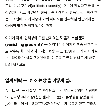
그의 ‘인공 호기심(artificial curiosity)’ 연구에 있었다고 해요. 두
신경망이 서로 겨루면서 한쪽은 속이려 하고 한쪽은 간파하려 하
는 구조인데, 이게 나중에 가짜 이미지를 진짜처럼 만들어내는
GAN의 발상과 닿아 있다는 거죠.
여기에 더해, 딥러닝의 오랜 난제였던
‘기울기 소실 문제
(vanishing gradient)’
— 신경망이 깊어지면 학습 신호가 뒤
로 갈수록 희미해져 사라지는 현상 — 도 1991년 그의 제자 제프
호흐라이터가 처음 규명했어요. 이 문제를 풀려고 나온 게 바로
LSTM이고요.
업계 맥락 — ‘원조 논쟁’을 어떻게 볼까
슈미트후버는 사실 ‘AI 분야의 원조 따지기’로도 유명한 사람이에
요. 딥러닝 3대 거장(힌튼·벤지오·르쿤)이 튜링상을 받았을 때도
„공로 배분이 잘못됐다“고 공개적으로 문제를 제기했죠. 그래서