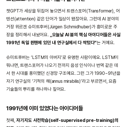
챗GPT가 세상을 뒤집어 놓으면서 트랜스포머(Transformer), 어
텐션(attention) 같은 단어가 일상이 됐잖아요. 그런데 AI 분야의
거장 위르겐 슈미트후버(Jürgen Schmidhuber)가 흥미로운 주
장을 정리해서 내놨어요.
„오늘날 AI 붐의 핵심 아이디어들은 사실
1991년 독일 뮌헨에 있던 내 연구실에서 다 싹텄다“
는 거예요.
슈미트후버는 ‘LSTM의 아버지’로 유명한 사람이에요. LSTM이
뭐냐면, 트랜스포머가 나오기 전까지 음성 인식이나 번역 같은 데
서 한 시대를 풍미했던 신경망 구조예요. 그런 그가 1990~91년을
자기 연구실의 ‘기적의 해(annus mirabilis)’라고 부르면서, 요즘
기술들의 뿌리를 하나하나 짚어요.
1991년에 이미 있었다는 아이디어들
첫째,
자기지도 사전학습(self-supervised pre-training)의