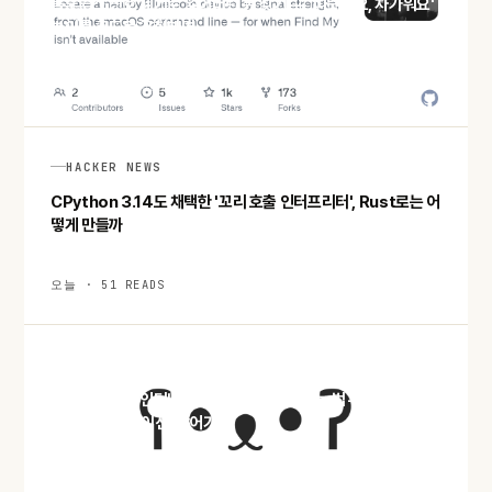
블루투스 신호 세기로 잃어버린 폰 찾기 — '따뜻해요, 차가워요'
놀이를 코드로 구현하면
오늘 · 55 READS
HACKER NEWS
CPython 3.14도 채택한 '꼬리 호출 인터프리터', Rust로는 어
떻게 만들까
오늘 · 51 READS
HACKER NEWS
점점 나빠지는 인터넷에서 내 머릿속을 지키는 법 — 어느 개발자
의 '엔시티피케이션' 방어기
오늘 · 49 READS