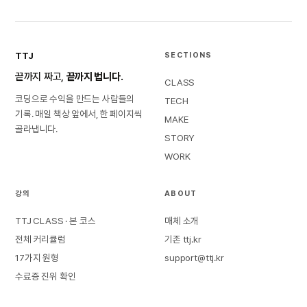
TTJ
SECTIONS
끝까지 짜고,
끝까지 법니다.
CLASS
코딩으로 수익을 만드는 사람들의
TECH
기록. 매일 책상 앞에서, 한 페이지씩
MAKE
골라냅니다.
STORY
WORK
강의
ABOUT
TTJ CLASS · 본 코스
매체 소개
전체 커리큘럼
기존 ttj.kr
17가지 원형
support@ttj.kr
수료증 진위 확인