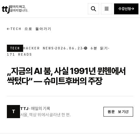
ttj
끝까지 짜고,
수강신청
끝까지 법니다.
TECH 으로 돌아가기
HACKER NEWS
2026.06.23
6분 읽기
TECH
171 READS
„지금의 AI 붐, 사실 1991년 뮌헨에서
싹텄다“ — 슈미트후버의 주장
TTJ
· 매일의 기록
T
원문 보기
서울, 책상 위에서 골라낸 한 편.