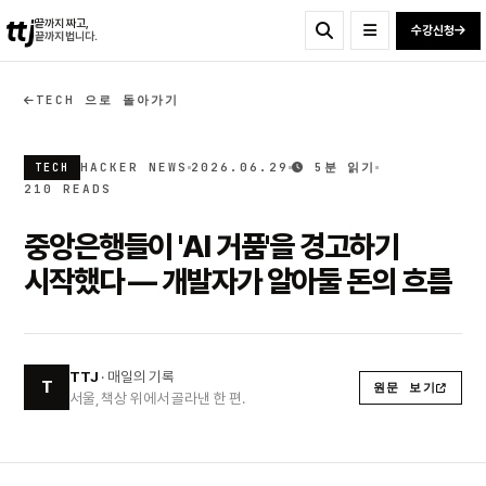
ttj
끝까지 짜고,
수강신청
끝까지 법니다.
TECH 으로 돌아가기
HACKER NEWS
2026.06.29
5분 읽기
TECH
210 READS
중앙은행들이 'AI 거품'을 경고하기
시작했다 — 개발자가 알아둘 돈의 흐름
TTJ
· 매일의 기록
T
원문 보기
서울, 책상 위에서 골라낸 한 편.