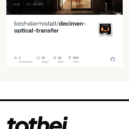
어제 · 54 READS
HACKER NEWS
화면과 카메라만으로 파일 전송, QR 분수코드 실험 '데시멘'
어제 · 55 READS
tothej