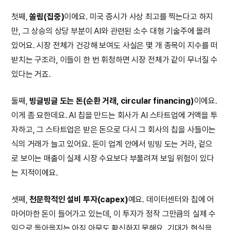
첫째,
쏠림(집중)
이에요. 미국 증시가 사상 최고를 찍는다고 하지
만, 그 상승의 상당 부분이 AI와 관련된 소수 대형 기술주에 몰려
있어요. 시장 전체가 건강해 보여도 사실은 몇 개 종목이 지수를 떠
받치는 구조라, 이들이 한 번 휘청하면 시장 전체가 같이 무너질 수
있다는 거죠.
둘째,
빙글빙글 도는 돈(순환 거래, circular financing)
이에요.
이게 좀 묘한데요. AI 칩을 만드는 회사가 AI 스타트업에 거액을 투
자하고, 그 스타트업은 받은 돈으로 다시 그 회사의 칩을 사들이는
식의 거래가 늘고 있어요. 돈이 업계 안에서 빙빙 도는 거라, 겉으
로 보이는 매출이 실제 시장 수요보다 부풀려져 보일 위험이 있다
는 지적이에요.
셋째,
천문학적인 설비 투자(capex)
예요. 데이터센터와 칩에 어
마어마한 돈이 들어가고 있는데, 이 투자가 정작 그만큼의 실제 수
익으로 돌아올지는 아직 아무도 확신하지 못해요. 기대가 현실을