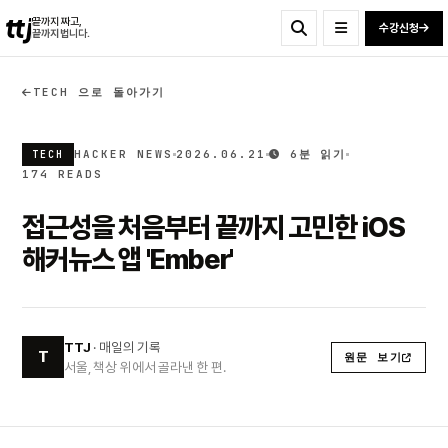
ttj
끝까지 짜고,
수강신청
끝까지 법니다.
TECH 으로 돌아가기
HACKER NEWS
2026.06.21
6분 읽기
TECH
174 READS
접근성을 처음부터 끝까지 고민한 iOS
해커뉴스 앱 'Ember'
TTJ
· 매일의 기록
T
원문 보기
서울, 책상 위에서 골라낸 한 편.