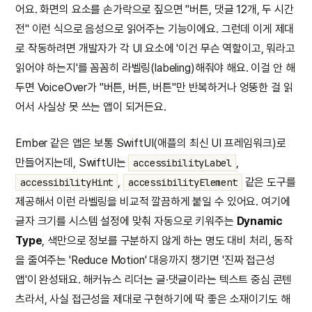
어요. 화면의 요소를 손가락으로 짚으면 "버튼, 댓글 12개, 두 시간
전" 이런 식으로 음성으로 읽어주는 기능이에요. 그런데 이게 제대
로 작동하려면 개발자가 각 UI 요소에 '이건 무슨 역할이고, 뭐라고
읽어야 하는지'를 꼼꼼히 라벨링(labeling)해줘야 해요. 이걸 안 해
두면 VoiceOver가 "버튼, 버튼, 버튼"만 반복하거나 엉뚱한 걸 읽
어서 사실상 못 쓰는 앱이 되거든요.
Ember 같은 앱은 보통 SwiftUI(애플의 최신 UI 프레임워크)로
만들어지는데, SwiftUI는
,
accessibilityLabel
,
같은 도구를
accessibilityHint
accessibilityElement
제공해서 이런 라벨링을 비교적 깔끔하게 붙일 수 있어요. 여기에
글자 크기를 시스템 설정에 맞춰 자동으로 키워주는
Dynamic
Type
, 색만으로 정보를 구분하지 않게 하는 명도 대비 처리, 동작
을 줄여주는 'Reduce Motion' 대응까지 챙기면 '진짜 접근성
앱'이 완성돼요. 해커뉴스 리더는 글·댓글이라는 텍스트 중심 콘텐
츠라서, 사실 접근성을 제대로 구현하기에 딱 좋은 소재이기도 해