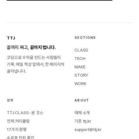
TTJ
SECTIONS
끝까지 짜고,
끝까지 법니다.
CLASS
코딩으로 수익을 만드는 사람들의
TECH
기록. 매일 책상 앞에서, 한 페이지씩
MAKE
골라냅니다.
STORY
WORK
강의
ABOUT
TTJ CLASS · 본 코스
매체 소개
전체 커리큘럼
기존 ttj.kr
17가지 원형
support@ttj.kr
수료증 진위 확인