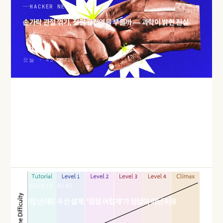
HACKER NEWS
손가락 관절 꺾기, 정말 관절염을 부를까 — 과학이 밝힌 진실
오늘 · 43 READS
HACKER NEWS
QEMU 윈도우 게스트에 DirectX 11을 붙이는 Triton, 어떻게
만들었나
오늘 · 42 READS
HACKER NEWS
게임 난이도 곡선 설계: '점점 어렵게'가 정답이 아닌 이유