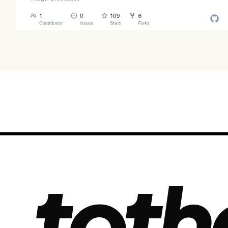
오늘 · 47 READS
toth