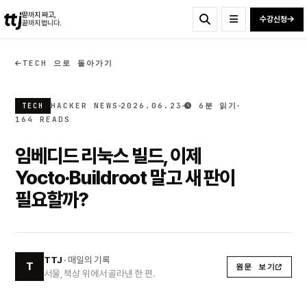
ttj
끝까지 짜고,
수강신청
끝까지 법니다.
TECH 으로 돌아가기
HACKER NEWS
2026.06.23
6분 읽기
TECH
164 READS
임베디드 리눅스 빌드, 이제
Yocto·Buildroot 말고 새 판이
필요할까?
TTJ
· 매일의 기록
T
원문 보기
서울, 책상 위에서 골라낸 한 편.