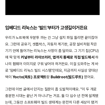
임베디드 리눅스는 '빌드'부터가 고생길이거든요
우리가 노트북에 우분투 까는 건 그냥 설치 파일 돌리면 끝이잖아
요. 그런데 공유기, 셋톱박스, 자동차 계기판, 공장 설비처럼 작은
기기 안에 들어가는 리눅스는 사정이 좀 달라요. 그 기기 칩(CPU)
에 딱 맞게
커널부터 라이브러리, 앱까지 통째로 직접 빌드해서
하
나의 펌웨어 이미지로 구워 넣어야 하거든요. 이걸 도와주는 게 바
로 '임베디드 리눅스 빌드 시스템'인데요, 지금까지 사실상 양대산
맥이
Yocto(욕토) 프로젝트
랑
Buildroot(빌드루트)
였어요.
그런데 이번 글에서 던지는 질문이 좀 도발적이에요. "이 두 개로
충분한 시대는 끝난 거 아니냐"는 거죠. 둘 다 십수 년 전에 설계됐
는데, 그동안 소프트웨어 빌드 생태계는 완전히 다른 세상이 됐거