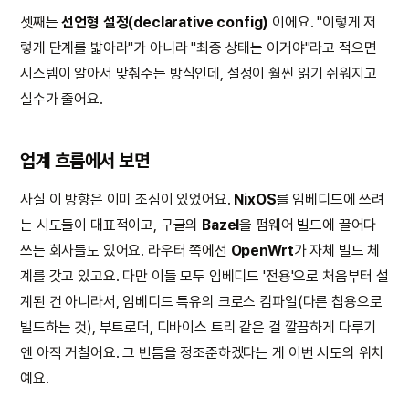
셋째는
선언형 설정(declarative config)
이에요. "이렇게 저
렇게 단계를 밟아라"가 아니라 "최종 상태는 이거야"라고 적으면
시스템이 알아서 맞춰주는 방식인데, 설정이 훨씬 읽기 쉬워지고
실수가 줄어요.
업계 흐름에서 보면
사실 이 방향은 이미 조짐이 있었어요.
NixOS
를 임베디드에 쓰려
는 시도들이 대표적이고, 구글의
Bazel
을 펌웨어 빌드에 끌어다
쓰는 회사들도 있어요. 라우터 쪽에선
OpenWrt
가 자체 빌드 체
계를 갖고 있고요. 다만 이들 모두 임베디드 '전용'으로 처음부터 설
계된 건 아니라서, 임베디드 특유의 크로스 컴파일(다른 칩용으로
빌드하는 것), 부트로더, 디바이스 트리 같은 걸 깔끔하게 다루기
엔 아직 거칠어요. 그 빈틈을 정조준하겠다는 게 이번 시도의 위치
예요.