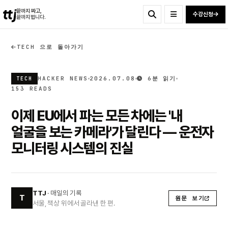
ttj
끝까지 짜고,
수강신청
끝까지 법니다.
TECH 으로 돌아가기
HACKER NEWS
2026.07.08
6분 읽기
TECH
153 READS
이제 EU에서 파는 모든 차에는 '내
얼굴을 보는 카메라'가 달린다 — 운전자
모니터링 시스템의 진실
TTJ
· 매일의 기록
T
원문 보기
서울, 책상 위에서 골라낸 한 편.