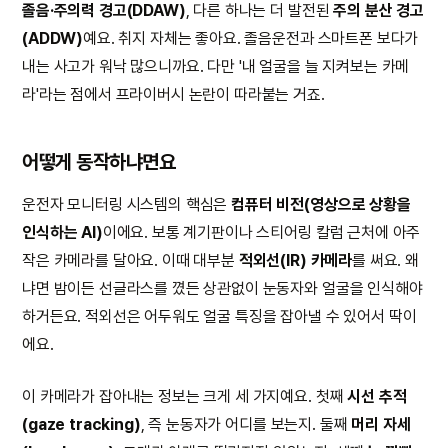
졸음·주의력 경고(DDAW)
, 다른 하나는 더 발전된
주의 분산 경고
(ADDW)
예요. 취지 자체는 좋아요. 졸음운전과 스마트폰 보다가
내는 사고가 워낙 많으니까요. 다만 '내 얼굴을 늘 지켜보는 카메
라'라는 점에서 프라이버시 논란이 따라붙는 거죠.
어떻게 동작하냐면요
운전자 모니터링 시스템의 핵심은
컴퓨터 비전(영상으로 상황을
인식하는 AI)
이에요. 보통 계기판이나 스티어링 칼럼 근처에 아주
작은 카메라를 달아요. 이때 대부분
적외선(IR) 카메라
를 써요. 왜
냐면 밤이든 선글라스를 꼈든 상관없이 눈동자와 얼굴을 인식해야
하거든요. 적외선은 어두워도 얼굴 특징을 잡아낼 수 있어서 딱이
에요.
이 카메라가 잡아내는 정보는 크게 세 가지예요. 첫째
시선 추적
(gaze tracking)
, 즉 눈동자가 어디를 보는지. 둘째
머리 자세