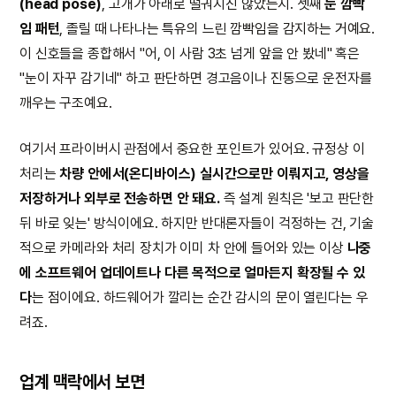
(head pose)
, 고개가 아래로 떨궈지진 않았는지. 셋째
눈 깜빡
임 패턴
, 졸릴 때 나타나는 특유의 느린 깜빡임을 감지하는 거예요.
이 신호들을 종합해서 "어, 이 사람 3초 넘게 앞을 안 봤네" 혹은
"눈이 자꾸 감기네" 하고 판단하면 경고음이나 진동으로 운전자를
깨우는 구조예요.
여기서 프라이버시 관점에서 중요한 포인트가 있어요. 규정상 이
처리는
차량 안에서(온디바이스) 실시간으로만 이뤄지고, 영상을
저장하거나 외부로 전송하면 안 돼요.
즉 설계 원칙은 '보고 판단한
뒤 바로 잊는' 방식이에요. 하지만 반대론자들이 걱정하는 건, 기술
적으로 카메라와 처리 장치가 이미 차 안에 들어와 있는 이상
나중
에 소프트웨어 업데이트나 다른 목적으로 얼마든지 확장될 수 있
다
는 점이에요. 하드웨어가 깔리는 순간 감시의 문이 열린다는 우
려죠.
업계 맥락에서 보면