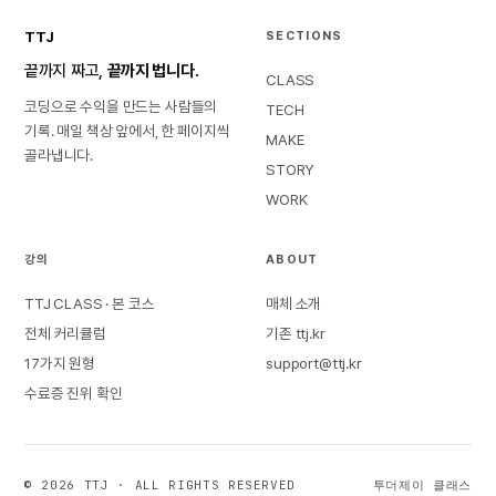
TTJ
SECTIONS
끝까지 짜고,
끝까지 법니다.
CLASS
코딩으로 수익을 만드는 사람들의
TECH
기록. 매일 책상 앞에서, 한 페이지씩
MAKE
골라냅니다.
STORY
WORK
강의
ABOUT
TTJ CLASS · 본 코스
매체 소개
전체 커리큘럼
기존 ttj.kr
17가지 원형
support@ttj.kr
수료증 진위 확인
© 2026 TTJ · ALL RIGHTS RESERVED
투더제이 클래스