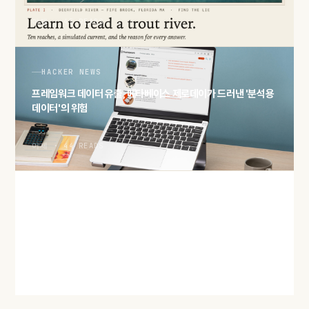
어제 · 45 READS
HACKER NEWS
프레임워크 데이터 유출, 메타베이스 제로데이가 드러낸 '분석용
데이터'의 위험
어제 · 44 READS
HACKER NEWS
'2027년 메모리 물량 완판' 보도… AI 수요가 삼킨 D램·HBM 공
급
어제 · 46 READS