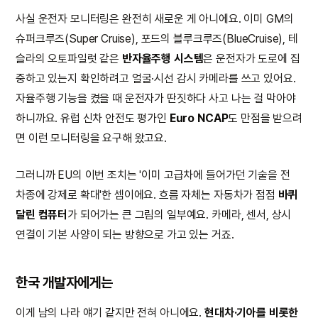
사실 운전자 모니터링은 완전히 새로운 게 아니에요. 이미 GM의
슈퍼크루즈(Super Cruise), 포드의 블루크루즈(BlueCruise), 테
슬라의 오토파일럿 같은
반자율주행 시스템
은 운전자가 도로에 집
중하고 있는지 확인하려고 얼굴·시선 감시 카메라를 쓰고 있어요.
자율주행 기능을 켰을 때 운전자가 딴짓하다 사고 나는 걸 막아야
하니까요. 유럽 신차 안전도 평가인
Euro NCAP
도 만점을 받으려
면 이런 모니터링을 요구해 왔고요.
그러니까 EU의 이번 조치는 '이미 고급차에 들어가던 기술을 전
차종에 강제로 확대'한 셈이에요. 흐름 자체는 자동차가 점점
바퀴
달린 컴퓨터
가 되어가는 큰 그림의 일부예요. 카메라, 센서, 상시
연결이 기본 사양이 되는 방향으로 가고 있는 거죠.
한국 개발자에게는
이게 남의 나라 얘기 같지만 전혀 아니에요.
현대차·기아를 비롯한