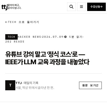
ttj
끝까지 짜고,
수강신청
끝까지 법니다.
TECH 으로 돌아가기
HACKER NEWS
2026.07.09
5분 읽기
TECH
202 READS
유튜브 강의 말고 '정식 코스'로 —
IEEE가 LLM 교육 과정을 내놓았다
TTJ
· 매일의 기록
T
원문 보기
서울, 책상 위에서 골라낸 한 편.