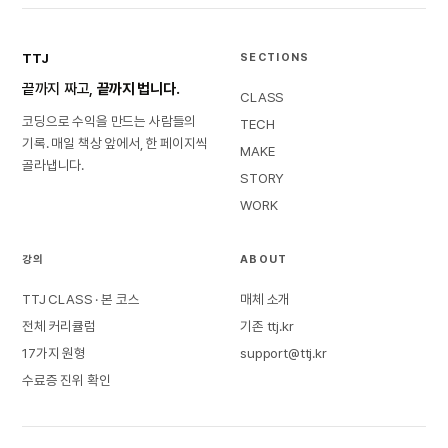
TTJ
SECTIONS
끝까지 짜고,
끝까지 법니다.
CLASS
코딩으로 수익을 만드는 사람들의
TECH
기록. 매일 책상 앞에서, 한 페이지씩
MAKE
골라냅니다.
STORY
WORK
강의
ABOUT
TTJ CLASS · 본 코스
매체 소개
전체 커리큘럼
기존 ttj.kr
17가지 원형
support@ttj.kr
수료증 진위 확인