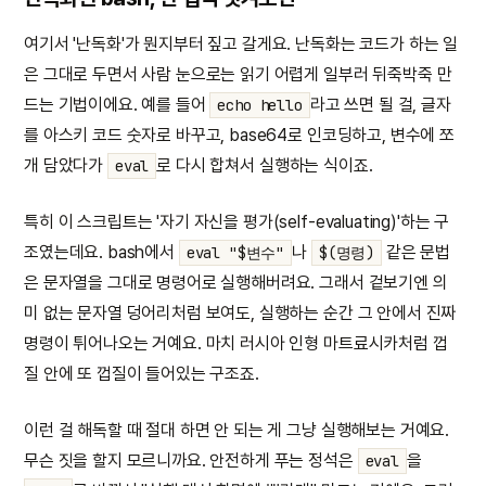
여기서 '난독화'가 뭔지부터 짚고 갈게요. 난독화는 코드가 하는 일
은 그대로 두면서 사람 눈으로는 읽기 어렵게 일부러 뒤죽박죽 만
드는 기법이에요. 예를 들어
라고 쓰면 될 걸, 글자
echo hello
를 아스키 코드 숫자로 바꾸고, base64로 인코딩하고, 변수에 쪼
개 담았다가
로 다시 합쳐서 실행하는 식이죠.
eval
특히 이 스크립트는 '자기 자신을 평가(self-evaluating)'하는 구
조였는데요. bash에서
나
같은 문법
eval "$변수"
$(명령)
은 문자열을 그대로 명령어로 실행해버려요. 그래서 겉보기엔 의
미 없는 문자열 덩어리처럼 보여도, 실행하는 순간 그 안에서 진짜
명령이 튀어나오는 거예요. 마치 러시아 인형 마트료시카처럼 껍
질 안에 또 껍질이 들어있는 구조죠.
이런 걸 해독할 때 절대 하면 안 되는 게 그냥 실행해보는 거예요.
무슨 짓을 할지 모르니까요. 안전하게 푸는 정석은
을
eval