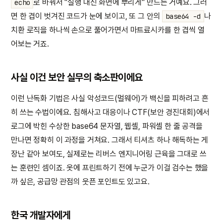
로 바꿔서 "실행 대신 화면에 뿌리게" 만드는 거예요. 그러
echo
면 한 겹이 벗겨진 코드가 눈에 보이고, 또 그 안의
나
base64 -d
치환 로직을 하나씩 손으로 풀어가면서 마트료시카를 한 겹씩 열
어보는 거죠.
사실 이건 보안 실무의 축소판이에요
이런 난독화 기법은 사실 악성코드(멀웨어)가 백신을 피하려고 흔
히 쓰는 수법이에요. 침해사고 대응이나 CTF(보안 경진대회)에서
로그에 박힌 수상한 base64 문자열, 웹셸, 파워셸 한 줄 공격을
만나면 정확히 이 과정을 거쳐요. 그래서 티셔츠 하나 해독하는 게
장난 같아 보여도, 실제로는 리버스 엔지니어링 근육을 그대로 쓰
는 훈련인 셈이죠. 옷에 프린트하기 전에 누군가 이걸 검수는 했을
까 싶은, 공급망 관점의 웃픈 포인트도 있고요.
한국 개발자에게