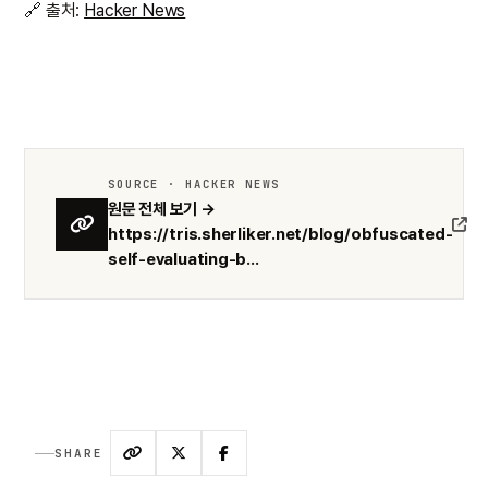
🔗 출처:
Hacker News
SOURCE · HACKER NEWS
원문 전체 보기 →
https://tris.sherliker.net/blog/obfuscated-
self-evaluating-b...
SHARE