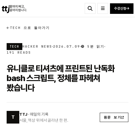
ttj
끝까지 짜고,
수강신청
끝까지 법니다.
TECH 으로 돌아가기
HACKER NEWS
2026.07.09
5분 읽기
TECH
191 READS
유니클로 티셔츠에 프린트된 난독화
bash 스크립트, 정체를 파헤쳐
봤습니다
TTJ
· 매일의 기록
T
원문 보기
서울, 책상 위에서 골라낸 한 편.