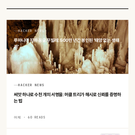
HACKER NEWS
루마니아 지하 동굴 무빌레: 500만 년간 봉인된 '태양 없는 생태
계'
어제 · 60 READS
HACKER NEWS
씨앗 하나로 수천 개의 서명을: 머클 트리가 해시로 신뢰를 증명하
는 법
어제 · 60 READS