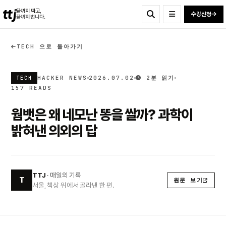
ttj
끝까지 짜고,
수강신청
끝까지 법니다.
TECH 으로 돌아가기
HACKER NEWS
2026.07.02
2분 읽기
TECH
157 READS
웜뱃은 왜 네모난 똥을 쌀까? 과학이
밝혀낸 의외의 답
TTJ
· 매일의 기록
T
원문 보기
서울, 책상 위에서 골라낸 한 편.