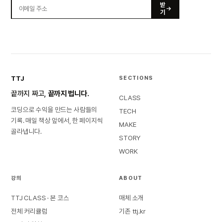
받
기
TTJ
SECTIONS
끝까지 짜고,
끝까지 법니다.
CLASS
코딩으로 수익을 만드는 사람들의
TECH
기록. 매일 책상 앞에서, 한 페이지씩
MAKE
골라냅니다.
STORY
WORK
강의
ABOUT
TTJ CLASS · 본 코스
매체 소개
전체 커리큘럼
기존 ttj.kr