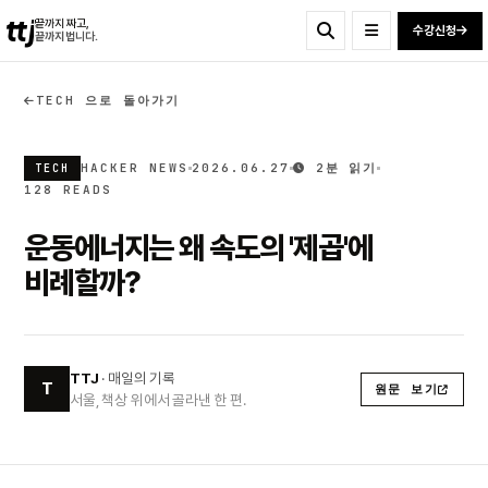
ttj
끝까지 짜고,
수강신청
끝까지 법니다.
TECH 으로 돌아가기
HACKER NEWS
2026.06.27
2분 읽기
TECH
128 READS
운동에너지는 왜 속도의 '제곱'에
비례할까?
TTJ
· 매일의 기록
T
원문 보기
서울, 책상 위에서 골라낸 한 편.