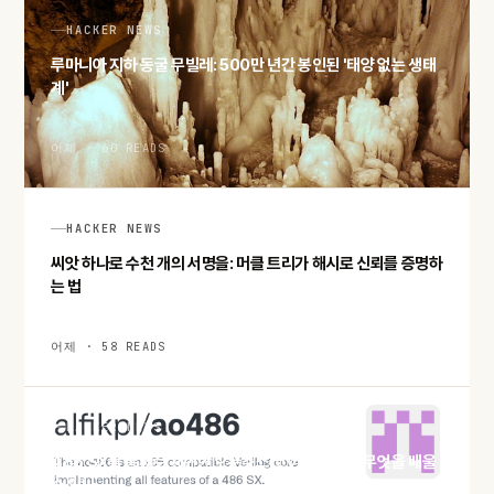
HACKER NEWS
루마니아 지하 동굴 무빌레: 500만 년간 봉인된 '태양 없는 생태
계'
어제 · 60 READS
HACKER NEWS
씨앗 하나로 수천 개의 서명을: 머클 트리가 해시로 신뢰를 증명하
는 법
어제 · 58 READS
HACKER NEWS
486 SX를 통째로 재현한 오픈소스 코어 ao486, 무엇을 배울
수 있나