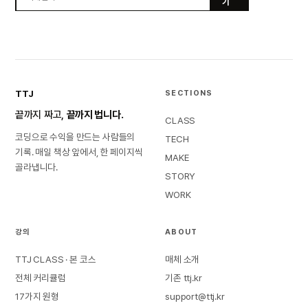
기
TTJ
SECTIONS
끝까지 짜고,
끝까지 법니다.
CLASS
코딩으로 수익을 만드는 사람들의
TECH
기록. 매일 책상 앞에서, 한 페이지씩
MAKE
골라냅니다.
STORY
WORK
강의
ABOUT
TTJ CLASS · 본 코스
매체 소개
전체 커리큘럼
기존 ttj.kr
17가지 원형
support@ttj.kr