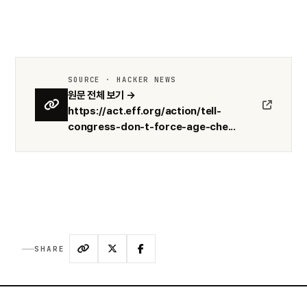
SOURCE · HACKER NEWS
원문 전체 보기 →
https://act.eff.org/action/tell-
congress-don-t-force-age-che...
SHARE