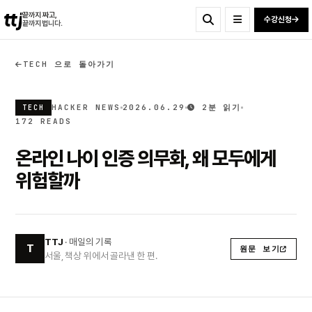
ttj
끝까지 짜고,
수강신청
끝까지 법니다.
TECH 으로 돌아가기
HACKER NEWS
2026.06.29
2분 읽기
TECH
172 READS
온라인 나이 인증 의무화, 왜 모두에게
위험할까
TTJ
· 매일의 기록
T
원문 보기
서울, 책상 위에서 골라낸 한 편.