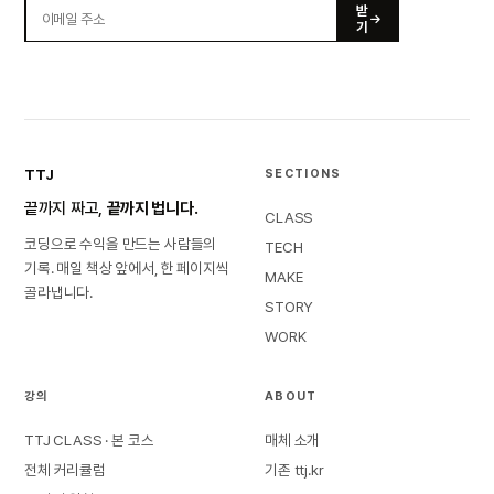
받
기
TTJ
SECTIONS
끝까지 짜고,
끝까지 법니다.
CLASS
코딩으로 수익을 만드는 사람들의
TECH
기록. 매일 책상 앞에서, 한 페이지씩
MAKE
골라냅니다.
STORY
WORK
강의
ABOUT
TTJ CLASS · 본 코스
매체 소개
전체 커리큘럼
기존 ttj.kr