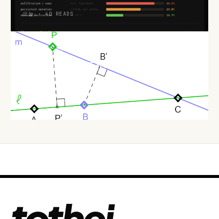
오늘 · 40 READS
HACKER NEWS
두 점만 지나는 직선은 반드시 있다: 실베스터–갈라이 정리와 극
단 논법
오늘 · 43 READS
tothej