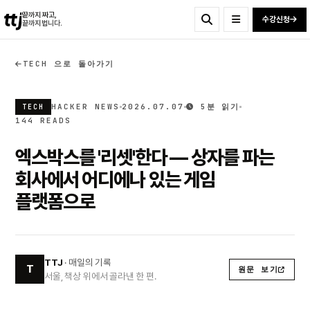
ttj
끝까지 짜고,
수강신청
끝까지 법니다.
TECH 으로 돌아가기
HACKER NEWS
2026.07.07
5분 읽기
TECH
144 READS
엑스박스를 '리셋'한다 — 상자를 파는
회사에서 어디에나 있는 게임
플랫폼으로
TTJ
· 매일의 기록
T
원문 보기
서울, 책상 위에서 골라낸 한 편.