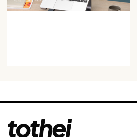
어제 · 46 READS
HACKER NEWS
'2027년 메모리 물량 완판' 보도… AI 수요가 삼킨 D램·HBM 공
급
어제 · 51 READS
tothej