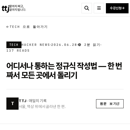
ttj
끝까지 짜고,
수강신청
끝까지 법니다.
TECH 으로 돌아가기
HACKER NEWS
2026.06.28
2분 읽기
TECH
137 READS
어디서나 통하는 정규식 작성법 — 한 번
짜서 모든 곳에서 돌리기
TTJ
· 매일의 기록
T
원문 보기
서울, 책상 위에서 골라낸 한 편.