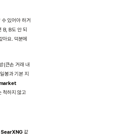
 수 있어야 하거
B, B도 안 되
똑같아요. 덕분에
방(큰손 거래 내
준 일봉과 기본 지
market
는 척하지 않고
e, SearXNG
같