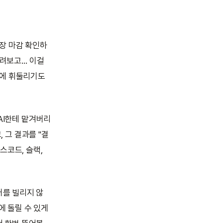
장 마감 확인하
굴려보고… 이걸
정에 휘둘리기도
 AI한테 맡겨버리
, 그 결과를 "결
디스코드, 슬랙,
버를 빌리지 않
에 돌릴 수 있게