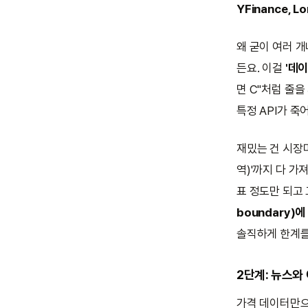
YFinance, L
왜 굳이 여러 
든요. 이걸
'데이
면 C"처럼 줄을
특정 API가 죽
재밌는 건 시장
역)'까지 다 가
표 정도만 되고
boundary)
솔직하게 한계를
2단계: 뉴스와
가격 데이터만으