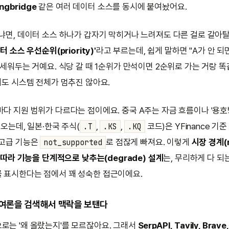
ongbridge
같은 여러 데이터 소스를 동시에 붙여놨어요.
개냐면, 데이터 소스 하나가 갑자기 막히거나 느려져도 다른 걸로 갈아탈
터 소스 우선순위(priority)'
라고 부르는데, 쉽게 말하면 "A가 안 되면 
 세워두는 거예요. 식당 갈 때 1순위가 만석이면 2순위로 가는 거랑 
어도 시스템 전체가 멈추진 않아요.
마다 지원 범위가 다르다는 점이에요. 중국 A주는 자금 흐름이나 '용호
져오는데, 일본·한국 주식(
,
,
코드)은 YFinance 기
.T
.KS
.KQ
 고급 기능은
로 점잖게 빠져요. 이렇게
시장 경계(
not_supported
에 따라 기능을 단계적으로 낮추는(degrade) 설계
는, 무리하게 다 되
 표시한다는 점에서 꽤 성숙한 접근이에요.
 여론을 검색해서 맥락을 보탠다
로는 '왜 올랐는지'를 모르잖아요. 그래서
SerpAPI, Tavily, Brav