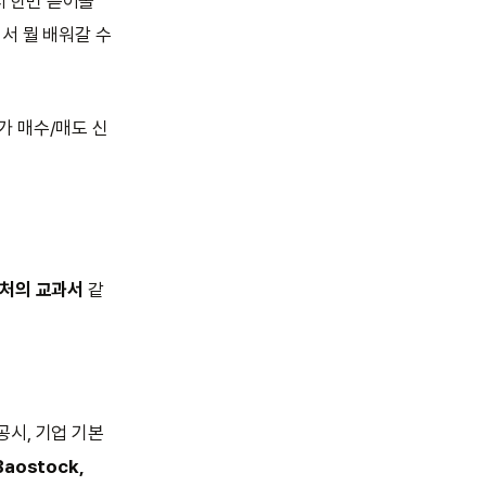
서 한번 뜯어볼
서 뭘 배워갈 수
I가 매수/매도 신
텍처의 교과서
같
공시, 기업 기본
Baostock,