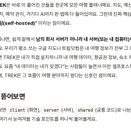
EK
은 바로 이 흩어진 것들을 한곳에 모은 여행 플래너예요. 지도, 예산
지, 예약 관리, 거기다 AI까지 한 앱에 다 들어있어요. 그런데 진짜 핵
self-hosted)"
이라는 점이에요.
냐면, 쉽게 말해서
남의 회사 서버가 아니라 내 서버(또는 내 컴퓨터)
요. 우리가 평소 쓰는 구글 지도나 트립닷컴은 내 여행 정보가 전부 그 
 TREK은 내가 직접 설치하니까 내 여행 데이터, 항공권 정보, 숙소
요. 요즘 "내 데이터는 내가 갖겠다"는 사람들이 늘면서 이런 셀프호스
, TREK은 그 흐름이 여행 분야까지 왔다는 신호인 셈이에요.
 뜯어보면
 보면
(화면),
(서버),
(공통 코드)로 나
client
server
shared
 여기서 눈여겨볼 기술 포인트를 하나씩 풀어볼게요.