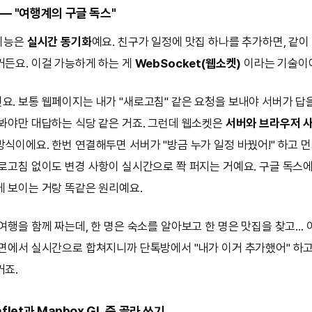
 — "여행계의 구글 독스"
 기능은
실시간 동기화
예요. 친구가 일정에 맛집 하나를 추가하면, 같이 
거든요. 이걸 가능하게 하는 게
WebSocket(웹소켓)
이라는 기술이
요. 보통 웹페이지는 내가 "새로고침" 같은 요청을 보내야 서버가 답
어봐야만 대답하는 식당 같은 거죠. 그런데 웹소켓은
서버와 브라우저 
방식이에요. 한번 연결해두면 서버가 "방금 누가 일정 바꿨어!" 하고 먼
새로고침 없이도 변경 사항이 실시간으로 쫙 퍼지는 거예요. 구글 독스에
게 보이는 거랑 똑같은 원리예요.
여행을 함께 짜는데, 한 명은 숙소를 알아보고 한 명은 맛집을 찾고… 
화면에서 실시간으로 합쳐지니까 단톡방에서 "내가 이거 추가했어" 하고
거죠.
aflet과 Mapbox GL 중 골라 쓰기