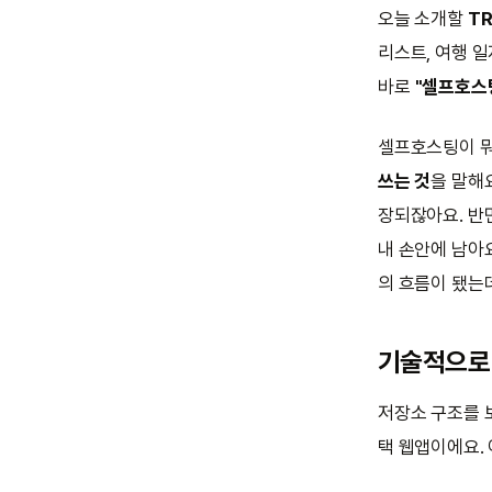
오늘 소개할
TR
리스트, 여행 일
바로
"셀프호스팅(
셀프호스팅이 뭐
쓰는 것
을 말해
장되잖아요. 반면
내 손안에 남아
의 흐름이 됐는데
기술적으로
저장소 구조를
택 웹앱이에요.