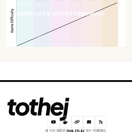
HACKER NEWS
게임 난이도 곡선 설계: '점점 어렵게'가 정답이 아닌 이유
오늘 · 32 READS
tothej
새 기사 알림은
link.ttj.kr
또는 카페에서.