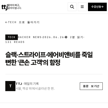
ttj
끝까지 짜고,
수강신청
끝까지 법니다.
TECH 으로 돌아가기
HACKER NEWS
2026.06.26
2분 읽기
TECH
131 READS
슬랙·스트라이프·에어비앤비를 죽일
뻔한 '큰손 고객'의 함정
TTJ
· 매일의 기록
T
원문 보기
서울, 책상 위에서 골라낸 한 편.