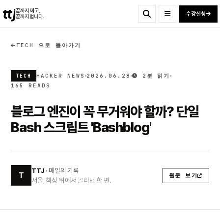
ttj
끝까지 짜고,
수강신청
끝까지 법니다.
TECH 으로 돌아가기
HACKER NEWS
2026.06.28
2분 읽기
TECH
165 READS
블로그 엔진이 꼭 무거워야 할까? 단일
Bash 스크립트 'Bashblog'
TTJ
· 매일의 기록
T
원문 보기
서울, 책상 위에서 골라낸 한 편.