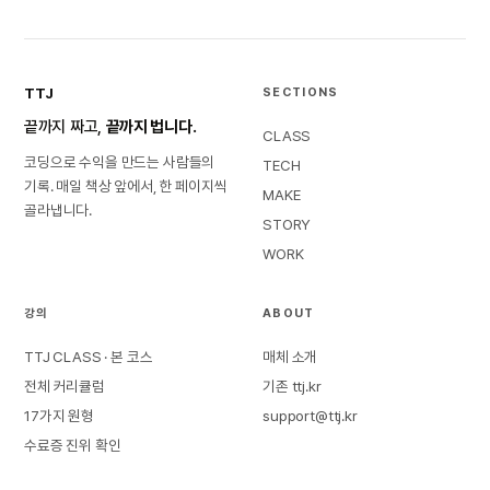
TTJ
SECTIONS
끝까지 짜고,
끝까지 법니다.
CLASS
코딩으로 수익을 만드는 사람들의
TECH
기록. 매일 책상 앞에서, 한 페이지씩
MAKE
골라냅니다.
STORY
WORK
강의
ABOUT
TTJ CLASS · 본 코스
매체 소개
전체 커리큘럼
기존 ttj.kr
17가지 원형
support@ttj.kr
수료증 진위 확인