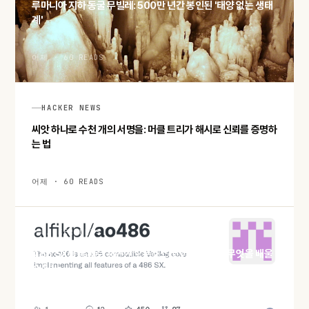
루마니아 지하 동굴 무빌레: 500만 년간 봉인된 '태양 없는 생태
계'
어제 · 60 READS
HACKER NEWS
씨앗 하나로 수천 개의 서명을: 머클 트리가 해시로 신뢰를 증명하
는 법
어제 · 60 READS
HACKER NEWS
486 SX를 통째로 재현한 오픈소스 코어 ao486, 무엇을 배울
수 있나
어제 · 60 READS