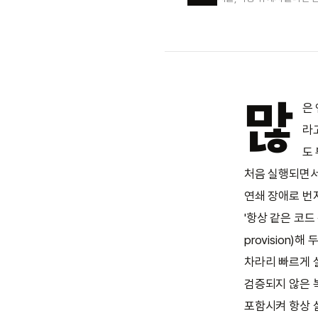
많
은 
라
도
처음 실행되면서
연쇄 장애로 번
'항상 같은 코드
provision
차라리 빠르게 실
검증되지 않은 
포함시켜 항상 