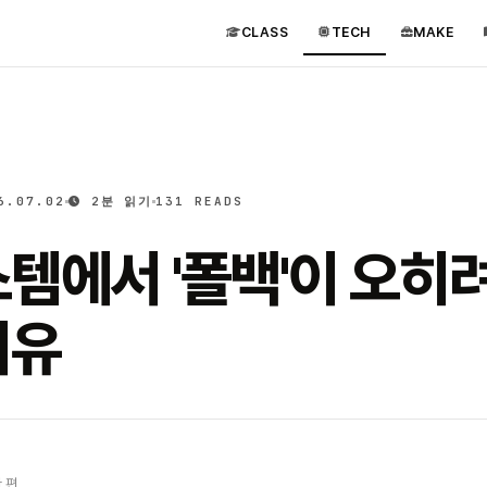
CLASS
TECH
MAKE
6.07.02
2분 읽기
131 READS
템에서 '폴백'이 오히
이유
 편.