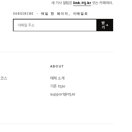
새 기사 알림은
link.ttj.kr
또는 카페에서.
SUBSCRIBE · 매일 한 페이지, 이메일로
받
기
ABOUT
본 코스
매체 소개
기존 ttj.kr
support@ttj.kr