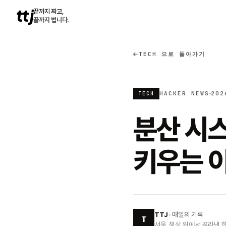
ttj
끝까지 짜고,
끝까지 법니다.
TECH 으로 돌아가기
HACKER NEWS
202
TECH
분산 시스
키우는 
TTJ
· 매일의 기록
T
서울, 책상 위에서 골라낸 한