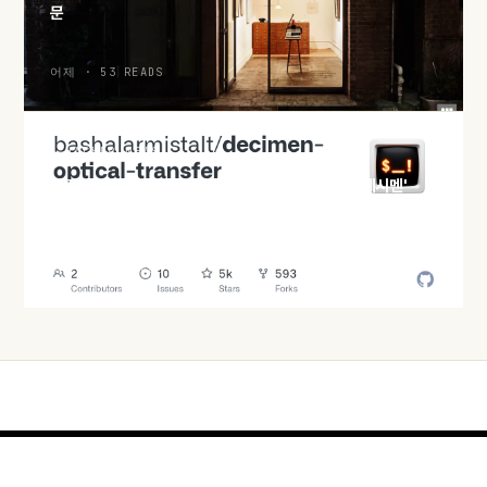
문
어제 · 53 READS
HACKER NEWS
화면과 카메라만으로 파일 전송, QR 분수코드 실험 '데시멘'
어제 · 54 READS