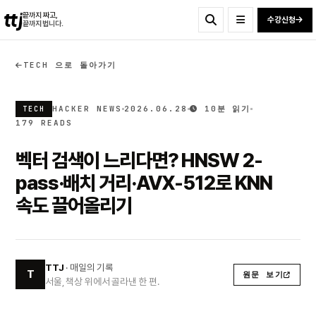
ttj
끝까지 짜고,
수강신청
끝까지 법니다.
TECH 으로 돌아가기
HACKER NEWS
2026.06.28
10분 읽기
TECH
179 READS
벡터 검색이 느리다면? HNSW 2-
pass·배치 거리·AVX-512로 KNN
속도 끌어올리기
TTJ
· 매일의 기록
T
원문 보기
서울, 책상 위에서 골라낸 한 편.