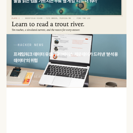
물을 읽는 법을 가르치는 무료 웹 게임 '리드 더 워터'
오늘 · 44 READS
HACKER NEWS
프레임워크 데이터 유출, 메타베이스 제로데이가 드러낸 '분석용
데이터'의 위험
오늘 · 43 READS
HACKER NEWS
'2027년 메모리 물량 완판' 보도… AI 수요가 삼킨 D램·HBM 공
급
오늘 · 45 READS