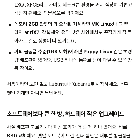
LXQt·XFCE라는 가벼운 데스크톱 환경을 써서 적당히 가볍고
적당히 편해요. 입문용으로 딱이에요.
메모리 2GB 안팎의 더 오래된 기계
라면
MX Linux
나 그 뿌
리인
antiX
가 강력해요. 정말 낮은 사양에서도 끈질기게 잘 돌
아가는 걸로 정평이 나 있거든요.
거의 골동품 수준(1GB 이하)
이라면
Puppy Linux
같은 초경
량 배포판이 있어요. USB 하나에 통째로 담아 다닐 수 있을 만
큼 작아요.
처음이라면 고민 말고 Lubuntu나 Xubuntu로 시작하세요. 너무
옛날 기계만 아니면 무난해요.
소프트웨어보다 큰 한 방, 하드웨어 작은 업그레이드
사실 배포판 고르기보다 체감 효과가 더 큰 게 하나 있어요. 바로
SSD 교체
예요. 옛날 노트북이 느린 진짜 범인은 대부분 빙글빙글