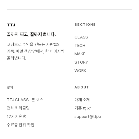
TTJ
SECTIONS
끝까지 짜고,
끝까지 법니다.
CLASS
코딩으로 수익을 만드는 사람들의
TECH
기록. 매일 책상 앞에서, 한 페이지씩
MAKE
골라냅니다.
STORY
WORK
강의
ABOUT
TTJ CLASS · 본 코스
매체 소개
전체 커리큘럼
기존 ttj.kr
17가지 원형
support@ttj.kr
수료증 진위 확인