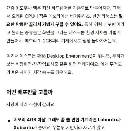
요즘 윈도우나 맥은 최신 하드웨어를 기준으로 만들어져요. 그래
서 오래된 CPU나 적은 메모리에선 버거워하죠. 반면 리눅스는
필
요한 만큼만 골라서 가볍게 꾸릴 수 있어요.
특히 '경량 배포판'이라
고 불리는 종류들은 화면을 그리는 데스크톱 환경 자체를 가볍게
만들어서, 메모리 1~2GB짜리 기계에서도 쌩쌩 돌아가거든요.
여기서 데스크톱 환경(Desktop Environment)이 뭐냐면, 우리가
보는 바탕화면·창·작업표시줄 같은 화면 껍데기예요. 이게 무겁고
가벼운 차이가 체감 속도를 좌우해요.
어떤 배포판을 고를까
사양에 따라 추천이 갈려요.
메모리 4GB 이상, 그래도 좀 쓸 만한 기계
라면
Lubuntu
나
Xubuntu
가 좋아요. 우분투 기반이라 자료가 많고,