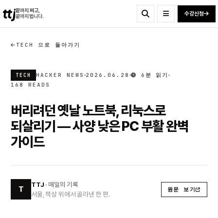
ttj
끝까지 짜고,
수강신청
끝까지 법니다.
TECH 으로 돌아가기
HACKER NEWS
2026.06.28
6분 읽기
TECH
168 READS
버리려던 옛날 노트북, 리눅스로
되살리기 — 사양 낮은 PC 부활 완벽
가이드
TTJ
· 매일의 기록
T
원문 보기
서울, 책상 위에서 골라낸 한 편.